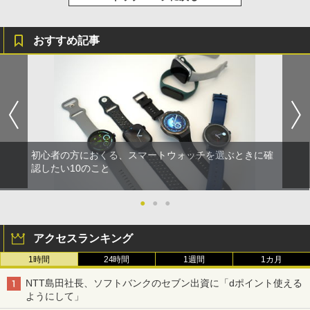
おすすめ記事
初心者の方におくる、スマートウォッチを選ぶときに確
認したい10のこと
●
●
●
アクセスランキング
1時間
24時間
1週間
1カ月
NTT島田社長、ソフトバンクのセブン出資に「dポイント使える
ようにして」