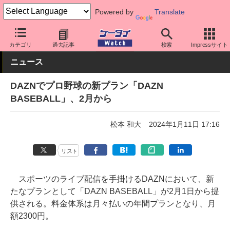
Powered by
Translate
ケータイ Watch
アプリ・サービス
動画・音楽・ゲーム
カテゴリ
過去記事
検索
Impressサイト
ニュース
DAZNでプロ野球の新プラン「DAZN
BASEBALL」、2月から
松本 和大
2024年1月11日 17:16
リスト
スポーツのライブ配信を手掛けるDAZNにおいて、新
たなプランとして「DAZN BASEBALL」が2月1日から提
供される。料金体系は月々払いの年間プランとなり、月
額2300円。