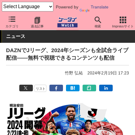
Powered by
Translate
ケータイ Watch
アプリ・サービス
動画・音楽・ゲーム
カテゴリ
過去記事
検索
Impressサイト
ニュース
DAZNでJリーグ、2024年シーズンも全試合ライブ
配信――無料で視聴できるコンテンツも配信
竹野 弘祐
2024年2月19日 17:23
リスト