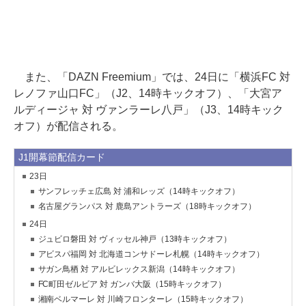
また、「DAZN Freemium」では、24日に「横浜FC 対
レノファ山口FC」（J2、14時キックオフ）、「大宮ア
ルディージャ 対 ヴァンラーレ八戸」（J3、14時キック
オフ）が配信される。
J1開幕節配信カード
23日
サンフレッチェ広島 対 浦和レッズ（14時キックオフ）
名古屋グランパス 対 鹿島アントラーズ（18時キックオフ）
24日
ジュビロ磐田 対 ヴィッセル神戸（13時キックオフ）
アビスパ福岡 対 北海道コンサドーレ札幌（14時キックオフ）
サガン鳥栖 対 アルビレックス新潟（14時キックオフ）
FC町田ゼルビア 対 ガンバ大阪（15時キックオフ）
湘南ベルマーレ 対 川崎フロンターレ（15時キックオフ）