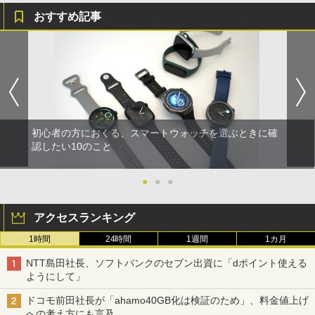
おすすめ記事
初心者の方におくる、スマートウォッチを選ぶときに確
認したい10のこと
●
●
●
アクセスランキング
1時間
24時間
1週間
1カ月
NTT島田社長、ソフトバンクのセブン出資に「dポイント使える
ようにして」
ドコモ前田社長が「ahamo40GB化は検証のため」、料金値上げ
への考え方にも言及