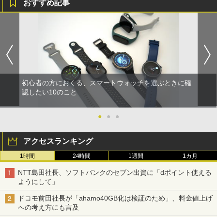
おすすめ記事
初心者の方におくる、スマートウォッチを選ぶときに確
認したい10のこと
●
●
●
アクセスランキング
1時間
24時間
1週間
1カ月
NTT島田社長、ソフトバンクのセブン出資に「dポイント使える
ようにして」
ドコモ前田社長が「ahamo40GB化は検証のため」、料金値上げ
への考え方にも言及