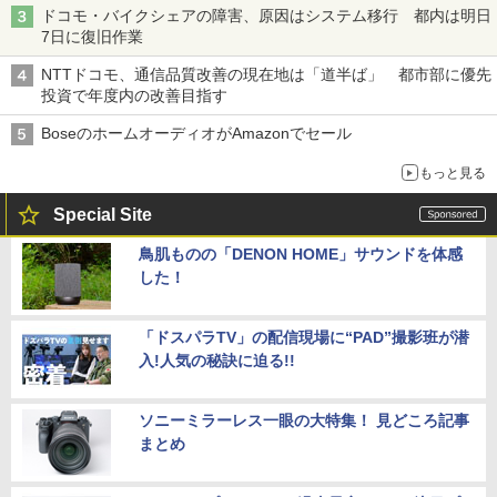
ドコモ・バイクシェアの障害、原因はシステム移行 都内は明日
7日に復旧作業
NTTドコモ、通信品質改善の現在地は「道半ば」 都市部に優先
投資で年度内の改善目指す
BoseのホームオーディオがAmazonでセール
もっと見る
Special Site
鳥肌ものの「DENON HOME」サウンドを体感
した！
「ドスパラTV」の配信現場に“PAD”撮影班が潜
入!人気の秘訣に迫る!!
ソニーミラーレス一眼の大特集！ 見どころ記事
まとめ