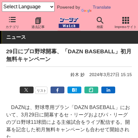
Powered by
Translate
ケータイ Watch
アプリ・サービス
動画・音楽・ゲーム
カテゴリ
過去記事
検索
Impressサイト
ニュース
29日にプロ野球開幕、「DAZN BASEBALL」初月
無料キャンペーン
鈴木 妙
2024年3月27日 15:15
リスト
DAZNは、野球専用プラン「DAZN BASEBALL」にお
いて、3月29日に開幕するセ・リーグおよびパ・リーグ
のプロ野球11球団による主催試合をライブ配信する。開
幕を記念した初月無料キャンペーンも合わせて開始され
た。