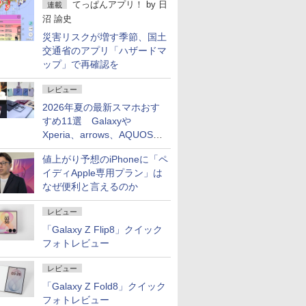
てっぱんアプリ！
by
日
連載
沼 諭史
災害リスクが増す季節、国土
交通省のアプリ「ハザードマ
ップ」で再確認を
レビュー
2026年夏の最新スマホおす
すめ11選 Galaxyや
Xperia、arrows、AQUOSな
ど注目機種の特徴は
値上がり予想のiPhoneに「ペ
イディApple専用プラン」は
なぜ便利と言えるのか
レビュー
「Galaxy Z Flip8」クイック
フォトレビュー
レビュー
「Galaxy Z Fold8」クイック
フォトレビュー