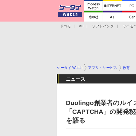
ドコモ
au
ソフトバンク
ワイモ
格安スマホ/SIMフリースマホ
周辺機器/
ケータイ Watch
アプリ・サービス
教育
ニュース
Duolingo創業者の
「CAPTCHA」の開
を語る