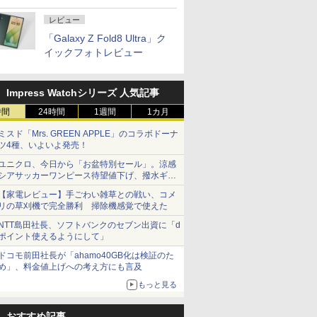
レビュー
「Galaxy Z Fold8 Ultra」ク
イックフォトレビュー
Impress Watchシリーズ 人気記事
時間
24時間
1週間
1カ月
ミスド「Mrs. GREEN APPLE」のコラボドーナ
ツ4種、いよいよ発売！
ユニクロ、今日から「お盆特別セール」。涼感
シアサッカーワンピース待望値下げ、撥水ギア
ショーツは1990円に
【家電レビュー】手ごわい雑草との戦い、コメ
リの草刈機で完全勝利 掃除機感覚で使えた
NTT島田社長、ソフトバンクのセブン出資に「d
ポイント使えるようにして」
ドコモ前田社長が「ahamo40GB化は検証のた
め」、料金値上げへの考え方にも言及
もっと見る
おすすめ記事