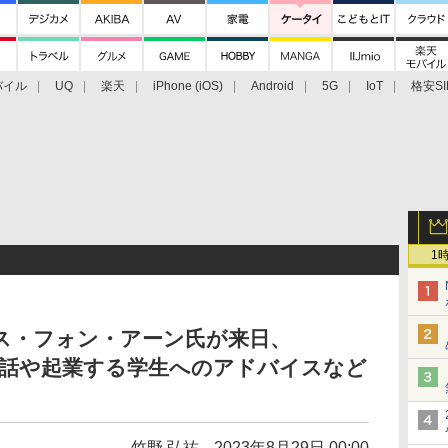
バイル
UQ
楽天
iPhone (iOS)
Android
5G
IoT
格安SI
アクセサリー
業界動向
法人向け
最新技術/その他
1
ルイス・フォン・アーン氏が来日、
発秘話や起業する学生へのアドバイスなど
竹野 弘祐
2023年8月29日 00:00