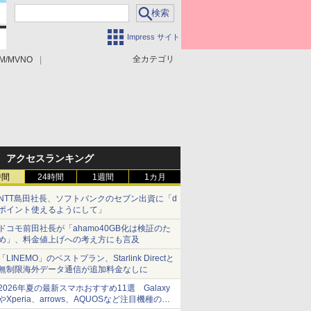
Impress サイト
全カテゴリ
M/MVNO
アクセスランキング
時間
24時間
1週間
1カ月
NTT島田社長、ソフトバンクのセブン出資に「d
ポイント使えるようにして」
ドコモ前田社長が「ahamo40GB化は検証のた
め」、料金値上げへの考え方にも言及
「LINEMO」のベストプラン、Starlink Directと
無制限海外データ通信が追加料金なしに
2026年夏の最新スマホおすすめ11選 Galaxy
やXperia、arrows、AQUOSなど注目機種の特
徴は