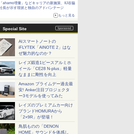
「ahamo増量」などキャリアの新施策、IIJ谷脇
社長が示す現状と独自のアドバンテージ
もっと見る
Special Site
AIスマートノートの
iFLYTEK「AINOTE 2」はな
ぜ魅力的なのか？
レイズ鍛造1ピースアルミホ
イール「CE28 N-plus」軽量
なままに剛性を向上
Amazon プライムデー過去最
安! Anker注目プロジェクタ
ー3モデルを使ってみた
レイズのプレミアムカー向け
ブランドHOMURAから
「2×9R」が登場！
鳥肌ものの「DENON
HOME」サウンドを体感し