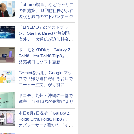
「ahamo増量」などキャリア
の新施策、IIJ谷脇社長が示す
現状と独自のアドバンテージ
「LINEMO」のベストプラ
ン、Starlink Directと無制限
海外データ通信が追加料金な
しに
ドコモとKDDIの「Galaxy Z
Fold8 Ultra/Fold8/Flip8」、
発売初日にソフト更新
Geminiを活用、Google マッ
プで「帰り道に寄れるお店で
コーヒー注文」が可能に
ドコモ、九州・沖縄の一部で
障害 台風13号の影響により
本日8月7日発売「Galaxy Z
Fold8 Ultra/Fold8/Flip8」、
カズレーザーが驚いた「そば
屋のメニュー並みの薄さ」