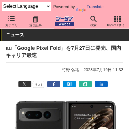
Powered by
Translate
ケータイ Watch
キャリア
au
スマホ・ケータイ
カテゴリ
過去記事
検索
Impressサイト
ニュース
au「Google Pixel Fold」を7月27日に発売、国内
キャリア最速
竹野 弘祐
2023年7月19日 11:32
リスト