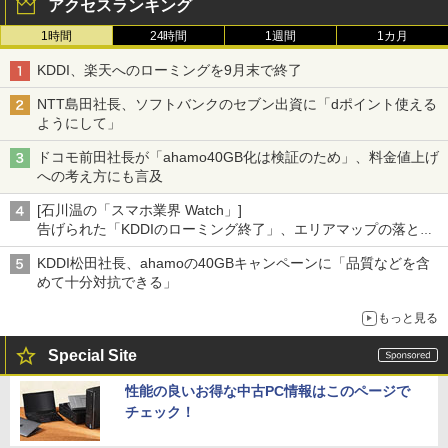
アクセスランキング
1時間
24時間
1週間
1カ月
KDDI、楽天へのローミングを9月末で終了
NTT島田社長、ソフトバンクのセブン出資に「dポイント使える
ようにして」
ドコモ前田社長が「ahamo40GB化は検証のため」、料金値上げ
への考え方にも言及
[石川温の「スマホ業界 Watch」]
告げられた「KDDIのローミング終了」、エリアマップの落とし
穴と楽天モバイルの課題
KDDI松田社長、ahamoの40GBキャンペーンに「品質などを含
めて十分対抗できる」
もっと見る
Special Site
性能の良いお得な中古PC情報はこのページで
チェック！