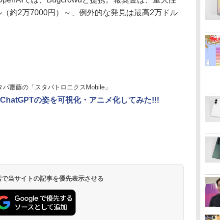
ル（約2万7000円）～、例外的な発見は最高2万ドル
タパ齋藤の「スタパトロニクスMobile」
ChatGPTの姿を可視化・アニメ化してみた!!!
 検索で当サイトの記事を優先表示させる