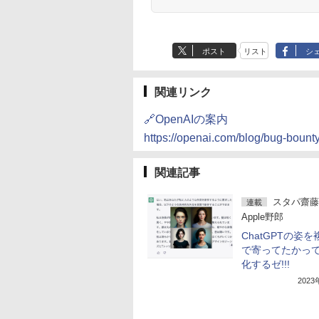
ポスト
リスト
シ
関連リンク
🔗OpenAIの案内
https://openai.com/blog/bug-bount
関連記事
スタパ齋藤
連載
Apple野郎
ChatGPTの姿を
で寄ってたかっ
化するゼ!!!
202