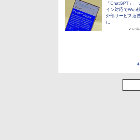
「ChatGPT」
イン対応でWeb
外部サービス連
に
2023