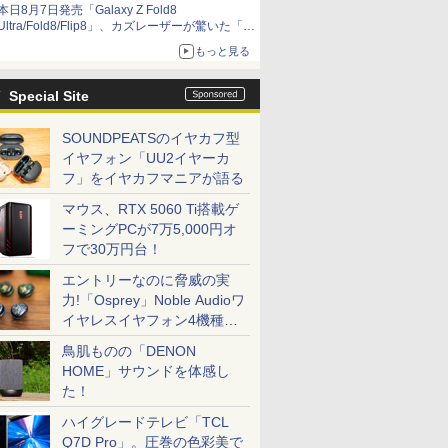
本日8月7日発売「Galaxy Z Fold8
Ultra/Fold8/Flip8」、カズレーザーが驚いた「そ
ば屋のメニュー並みの薄さ」
もっと見る
Special Site
SOUNDPEATSのイヤカフ型
イヤフォン「UU2イヤーカ
フ」をイヤカフマニアが語る
マウス、RTX 5060 Ti搭載ゲ
ーミングPCが7万5,000円オ
フで30万円台！
エントリーなのに脅威の実
力!「Osprey」Noble Audioワ
イヤレスイヤフォン4機種を
一気に聴く
鳥肌ものの「DENON
HOME」サウンドを体感し
た！
ハイグレードテレビ「TCL
Q7D Pro」。圧巻の色彩美で