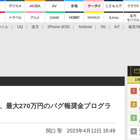
バイル
UQ
楽天
iPhone (iOS)
Android
5G
IoT
格安SI
アクセサリー
業界動向
法人向け
最新技術/その他
1
nAI、最大270万円のバグ報奨金プログラ
関口 聖
2023年4月12日 16:49