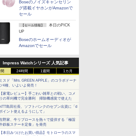
Boseのノイズキャンセリン
グ搭載イヤホンがAmazonで
セール
本日のPICK
【セール情報】
UP
Boseのホームオーディオが
Amazonでセール
Impress Watchシリーズ 人気記事
時間
24時間
1週間
1カ月
ミスド「Mrs. GREEN APPLE」のコラボドーナ
ツ4種、いよいよ発売！
【家電レビュー】手ごわい雑草との戦い、コメ
リの草刈機で完全勝利 掃除機感覚で使えた
NTT島田社長、ソフトバンクのセブン出資に「d
ポイント使えるようにして」
吉野家、牛リブロースを熱々で提供する「極旨
牛鉄板ステーキ定食」を発売
【本日みつけたお買い得品】モトローラのスマ