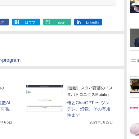
ェア
はてブ
note
LinkedIn
y-program
の
スタパ齋藤の「ス
連載
タパトロニクスMobile」
複数AI
俺とChatGPT 〜 ツン
て可視
デレ、幻覚、その有用
性まで
3年4月5日
2023年3月27日