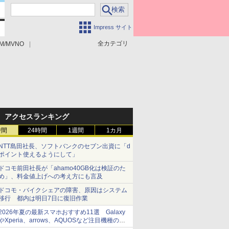
Impress サイト
全カテゴリ
M/MVNO
アクセスランキング
時間
24時間
1週間
1カ月
NTT島田社長、ソフトバンクのセブン出資に「d
ポイント使えるようにして」
ドコモ前田社長が「ahamo40GB化は検証のた
め」、料金値上げへの考え方にも言及
ドコモ・バイクシェアの障害、原因はシステム
移行 都内は明日7日に復旧作業
2026年夏の最新スマホおすすめ11選 Galaxy
やXperia、arrows、AQUOSなど注目機種の特
徴は