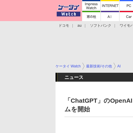
ドコモ
au
ソフトバンク
ワイモ
格安スマホ/SIMフリースマホ
周辺機器/
ケータイ Watch
最新技術/その他
AI
ニュース
「ChatGPT」のOpe
ムを開始