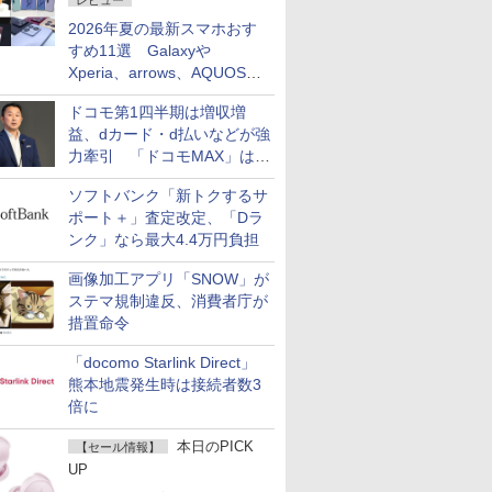
レビュー
2026年夏の最新スマホおす
すめ11選 Galaxyや
Xperia、arrows、AQUOSな
ど注目機種の特徴は
ドコモ第1四半期は増収増
益、dカード・d払いなどが強
力牽引 「ドコモMAX」は
400万契約突破
ソフトバンク「新トクするサ
ポート＋」査定改定、「Dラ
ンク」なら最大4.4万円負担
画像加工アプリ「SNOW」が
ステマ規制違反、消費者庁が
措置命令
「docomo Starlink Direct」
熊本地震発生時は接続者数3
倍に
本日のPICK
【セール情報】
UP