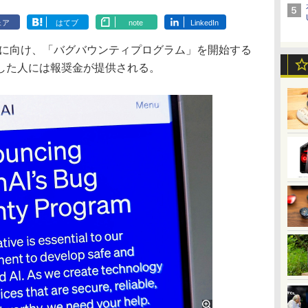
ェア
はてブ
note
LinkedIn
確保に向け、「バグバウンティプログラム」を開始する
した人には報奨金が提供される。