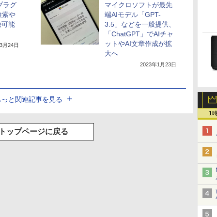
、プラグ
マイクロソフトが最先
検索や
端AIモデル「GPT-
携可能
3.5」などを一般提供、
「ChatGPT」でAIチャ
ットやAI文章作成が拡
年3月24日
大へ
2023年1月23日
もっと関連記事を見る
1
トップページに戻る