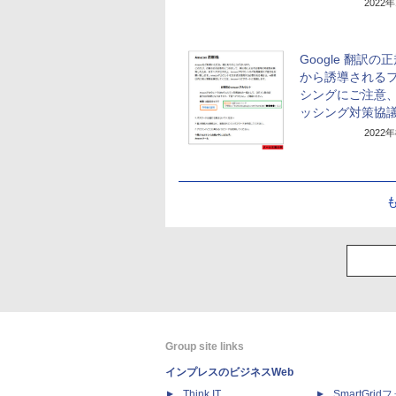
2022
Google 翻訳の正
から誘導される
シングにご注意
ッシング対策協
2022
Group site links
インプレスのビジネスWeb
Think IT
SmartGri