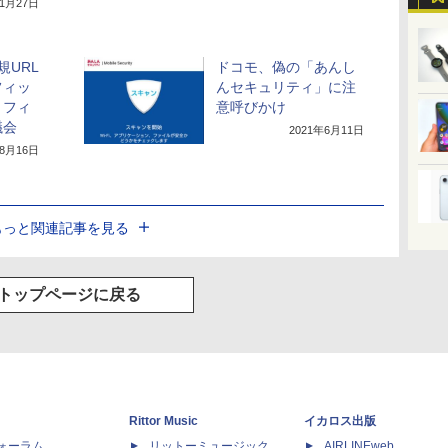
年1月27日
規URL
ドコモ、偽の「あんし
フィッ
んセキュリティ」に注
、フィ
意呼びかけ
議会
2021年6月11日
年8月16日
もっと関連記事を見る
トップページに戻る
Rittor Music
イカロス出版
dフォーラム
リットーミュージック
AIRLINEweb