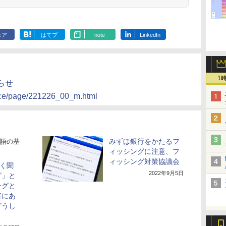
ェア
はてブ
note
LinkedIn
1
らせ
tice/page/221226_00_m.html
みずほ銀行をかたるフ
語の基
ィッシングに注意、フ
ィッシング対策協議会
よく聞
2022年9月5日
グ」と
ングと
害にあ
どうし