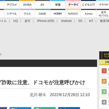
バイル
UQ
楽天
iPhone (iOS)
Android
5G
IoT
格安SI
アクセサリー
業界動向
法人向け
最新技術/その他
ト
1
グ詐欺に注意、ドコモが注意呼びかけ
北川 研斗
2022年12月26日 12:10