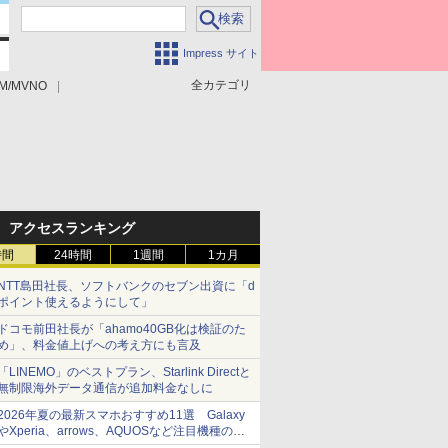
Impress サイト
全カテゴリ
M/MVNO
アクセスランキング
時間
24時間
1週間
1カ月
NTT島田社長、ソフトバンクのセブン出資に「d
ポイント使えるようにして」
ドコモ前田社長が「ahamo40GB化は検証のた
め」、料金値上げへの考え方にも言及
「LINEMO」のベストプラン、Starlink Directと
無制限海外データ通信が追加料金なしに
2026年夏の最新スマホおすすめ11選 Galaxy
やXperia、arrows、AQUOSなど注目機種の特
徴は