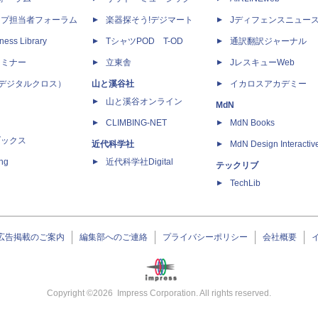
ップ担当者フォーラム
楽器探そう!デジマート
Jディフェンスニュー
ness Library
TシャツPOD T-OD
通訳翻訳ジャーナル
セミナー
立東舎
JレスキューWeb
 X（デジタルクロス）
山と溪谷社
イカロスアカデミー
山と溪谷オンライン
MdN
CLIMBING-NET
MdN Books
ブックス
近代科学社
MdN Design Interactiv
ing
近代科学社Digital
テックリブ
TechLib
広告掲載のご案内
編集部へのご連絡
プライバシーポリシー
会社概要
Copyright ©
2026
Impress Corporation. All rights reserved.