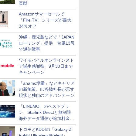
貢献
Amazonサマーセールで
「Fire TV」シリーズが最大
34％オフ
沖縄・鹿児島などで「JAPAN
ローミング」提供 台風13号
で通信障害
ワイモバイルオンラインスト
ア誕生感謝祭、9月30日まで
キャンペーン
「ahamo増量」などキャリア
の新施策、IIJ谷脇社長が示す
現状と独自のアドバンテージ
「LINEMO」のベストプラ
ン、Starlink Directと無制限
海外データ通信が追加料金な
しに
ドコモとKDDIの「Galaxy Z
Fold8 Ultra/Fold8/Flip8」、