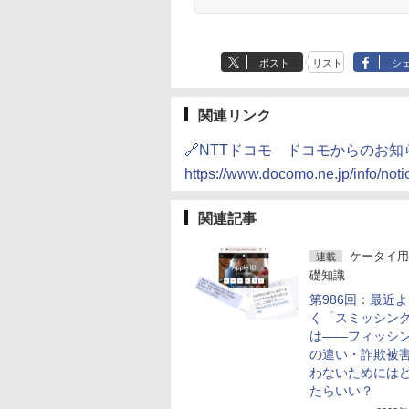
ポスト
リスト
シ
関連リンク
🔗NTTドコモ ドコモからのお知
https://www.docomo.ne.jp/info/no
関連記事
ケータイ用
連載
礎知識
第986回：最近
く「スミッシン
は――フィッシ
の違い・詐欺被
わないためには
たらいい？