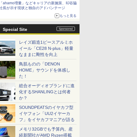
「ahamo増量」などキャリアの新施策、IIJ谷脇
社長が示す現状と独自のアドバンテージ
もっと見る
Special Site
レイズ鍛造1ピースアルミホ
イール「CE28 N-plus」軽量
なままに剛性を向上
鳥肌ものの「DENON
HOME」サウンドを体感し
た！
総合オーディオブランドに進
化するSHANLINGとは何者
か？
SOUNDPEATSのイヤカフ型
イヤフォン「UU2イヤーカ
フ」をイヤカフマニアが語る
メモリ32GBでも予算内。産
経新聞社がAMD Ryzen搭載