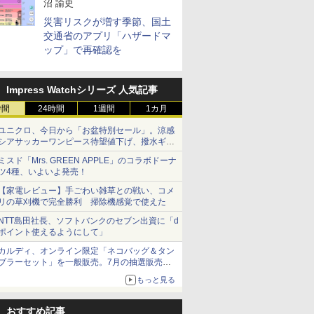
沼 諭史
災害リスクが増す季節、国土
交通省のアプリ「ハザードマ
ップ」で再確認を
Impress Watchシリーズ 人気記事
時間
24時間
1週間
1カ月
ユニクロ、今日から「お盆特別セール」。涼感
シアサッカーワンピース待望値下げ、撥水ギア
ショーツは1990円に
ミスド「Mrs. GREEN APPLE」のコラボドーナ
ツ4種、いよいよ発売！
【家電レビュー】手ごわい雑草との戦い、コメ
リの草刈機で完全勝利 掃除機感覚で使えた
NTT島田社長、ソフトバンクのセブン出資に「d
ポイント使えるようにして」
カルディ、オンライン限定「ネコバッグ＆タン
ブラーセット」を一般販売。7月の抽選販売の
当選無効分
もっと見る
おすすめ記事