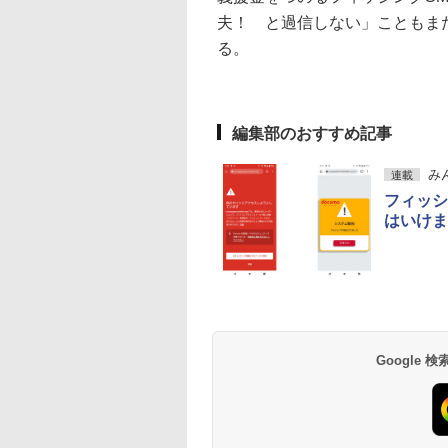
夫！ と過信しない」こともま
る。
編集部のおすすめ記事
み
連載
フィッシ
はいけま
Google