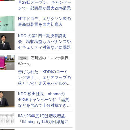
月29日オープン、キャンペー
ンで一部商品が最大20%還元
NTTドコモ、エリクソン製の
最新型装置を国内初導入
KDDIの第1四半期決算説明
会、増収増益もガバナンスや
セキュリティ対策などに課題
石川温の「スマホ業界
連載
Watch」
告げられた「KDDIのローミ
ング終了」、エリアマップの
落とし穴と楽天モバイルの課
題
KDDI松田社長、ahamoの
40GBキャンペーンに「品質
などを含めて十分対抗でき
る」
IIJの26年度1Qは増収増益、
「IIJmio」は145万回線超に