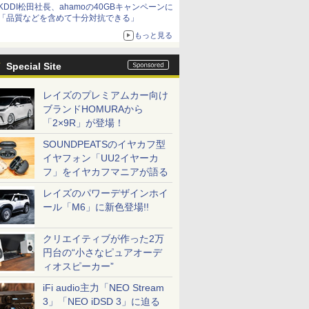
KDDI松田社長、ahamoの40GBキャンペーンに
「品質などを含めて十分対抗できる」
もっと見る
Special Site
レイズのプレミアムカー向け
ブランドHOMURAから
「2×9R」が登場！
SOUNDPEATSのイヤカフ型
イヤフォン「UU2イヤーカ
フ」をイヤカフマニアが語る
レイズのパワーデザインホイ
ール「M6」に新色登場!!
クリエイティブが作った2万
円台の“小さなピュアオーデ
ィオスピーカー”
iFi audio主力「NEO Stream
3」「NEO iDSD 3」に迫る