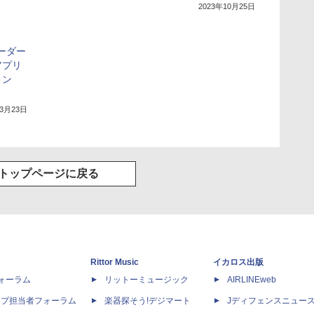
2023年10月25日
ーダー
アプリ
リン
年3月23日
トップページに戻る
Rittor Music
イカロス出版
dフォーラム
リットーミュージック
AIRLINEweb
ップ担当者フォーラム
楽器探そう!デジマート
Jディフェンスニュー