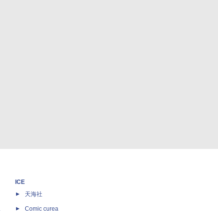
ICE
天海社
ス
Comic curea