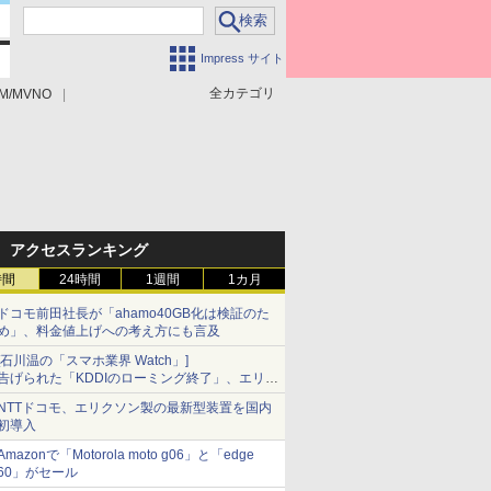
Impress サイト
全カテゴリ
M/MVNO
アクセスランキング
時間
24時間
1週間
1カ月
ドコモ前田社長が「ahamo40GB化は検証のた
め」、料金値上げへの考え方にも言及
[石川温の「スマホ業界 Watch」]
告げられた「KDDIのローミング終了」、エリア
マップの落とし穴と楽天モバイルの課題
NTTドコモ、エリクソン製の最新型装置を国内
初導入
Amazonで「Motorola moto g06」と「edge
60」がセール