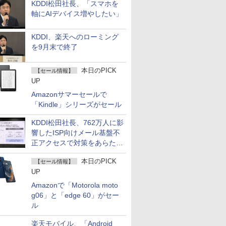
KDDI松田社長、「スマホを
軸にAIデバイス増やしたい」
KDDI、楽天へのローミング
を9月末で終了
本日のPICK
【セール情報】
UP
Amazonサマーセールで
「Kindle」シリーズがセール
KDDI松田社長、762万人に影
響したISP向けメール基盤不
正アクセスで対策をあらため
て説明
本日のPICK
【セール情報】
UP
Amazonで「Motorola moto
g06」と「edge 60」がセー
ル
楽天モバイル、「Android