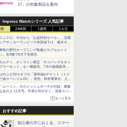
17」の対象製品を案内
Impress Watchシリーズ 人気記事
時間
24時間
1週間
1カ月
ユニクロ、今日から「お盆特別セール」。涼感
シアサッカーワンピース待望値下げ、撥水ギア
ショーツは1990円に
東映の歴代オープニング映像がカプセルトイ
に。全5種で8月下旬発売
カルディ、オンライン限定「ネコバッグ＆タン
ブラーセット」を一般販売。7月の抽選販売の
当選無効分
はやぶさ50％オフの「新幹線eチケット（トク
だ値スペシャル28）」発売。秋冬乗車分、えき
ねっと限定
「ムーミン」大小メッシュポーチが付録、素敵
なあの人 11月号。中身が見やすく、温泉スパに
も使える
もっと見る
おすすめ記事
初心者の方におくる、スマー