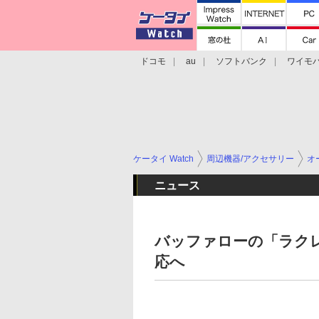
ドコモ
au
ソフトバンク
ワイモ
格安スマホ/SIMフリースマホ
周辺機器/
ケータイ Watch
周辺機器/アクセサリー
オ
ニュース
バッファローの「ラク
応へ