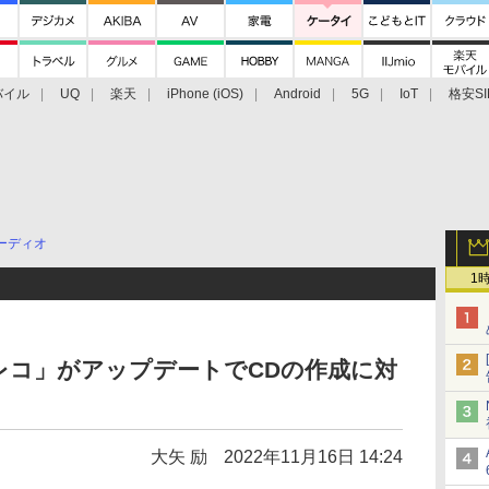
バイル
UQ
楽天
iPhone (iOS)
Android
5G
IoT
格安SI
アクセサリー
業界動向
法人向け
最新技術/その他
ーディオ
1
レコ」がアップデートでCDの作成に対
大矢 励
2022年11月16日 14:24