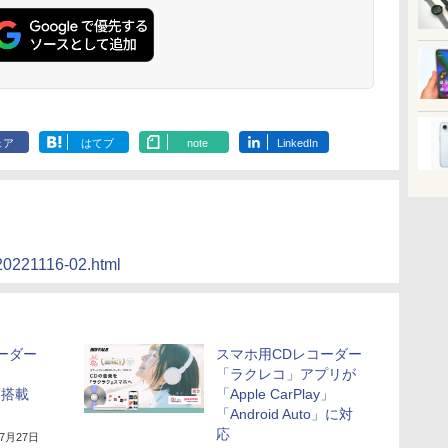
ェア
はてブ
note
LinkedIn
l/20221116-02.html
ーダー
スマホ用CDレコーダー
「ラクレコ」アプリが
ト搭載
「Apple CarPlay」
「Android Auto」に対
応
年7月27日