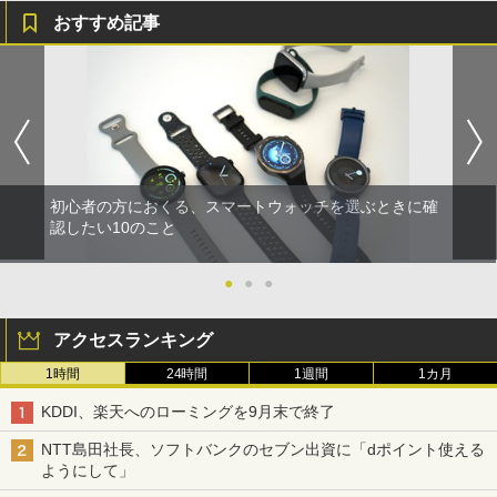
おすすめ記事
初心者の方におくる、スマートウォッチを選ぶときに確
認したい10のこと
●
●
●
アクセスランキング
1時間
24時間
1週間
1カ月
KDDI、楽天へのローミングを9月末で終了
NTT島田社長、ソフトバンクのセブン出資に「dポイント使える
ようにして」