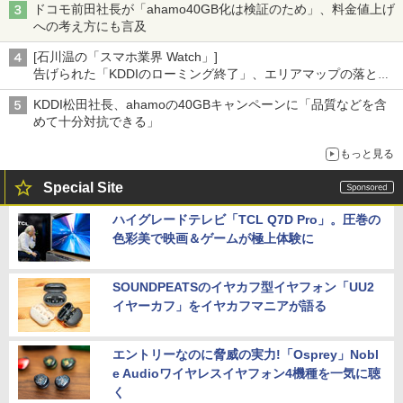
ドコモ前田社長が「ahamo40GB化は検証のため」、料金値上げ
への考え方にも言及
[石川温の「スマホ業界 Watch」]
告げられた「KDDIのローミング終了」、エリアマップの落とし
穴と楽天モバイルの課題
KDDI松田社長、ahamoの40GBキャンペーンに「品質などを含
めて十分対抗できる」
もっと見る
Special Site
ハイグレードテレビ「TCL Q7D Pro」。圧巻の
色彩美で映画＆ゲームが極上体験に
SOUNDPEATSのイヤカフ型イヤフォン「UU2
イヤーカフ」をイヤカフマニアが語る
エントリーなのに脅威の実力!「Osprey」Nobl
e Audioワイヤレスイヤフォン4機種を一気に聴
く