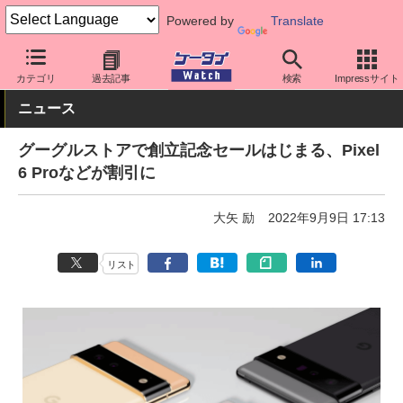
Powered by
Translate
ケータイ Watch
OS
Android
Pixel
カテゴリ
過去記事
検索
Impressサイト
ニュース
グーグルストアで創立記念セールはじまる、Pixel
6 Proなどが割引に
大矢 励
2022年9月9日 17:13
リスト