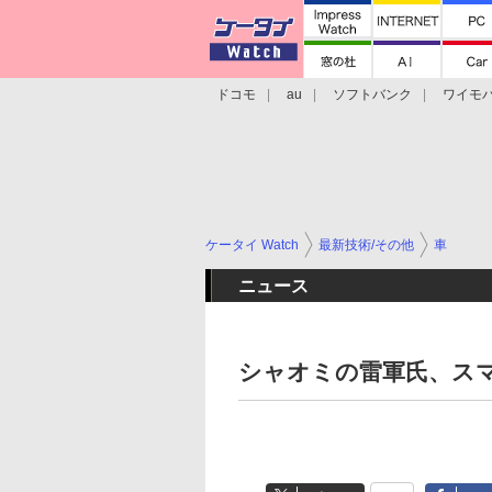
ドコモ
au
ソフトバンク
ワイモ
格安スマホ/SIMフリースマホ
周辺機器/
ケータイ Watch
最新技術/その他
車
ニュース
シャオミの雷軍氏、ス