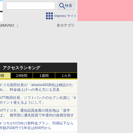
Impress サイト
全カテゴリ
M/MVNO
アクセスランキング
時間
24時間
1週間
1カ月
ドコモ前田社長が「ahamo40GB化は検証のた
め」、料金値上げへの考え方にも言及
NTT島田社長、ソフトバンクのセブン出資に「d
ポイント使えるようにして」
NTTドコモ、通信品質改善の現在地は「道半
ば」 都市部に優先投資で年度内の改善目指す
ドコモがU15向け新料金プラン、5GB以下なら
月額2508円で1年目は858円から