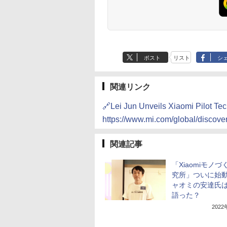
ポスト
リスト
シ
関連リンク
🔗Lei Jun Unveils Xiaomi Pilot
https://www.mi.com/global/discove
関連記事
「Xiaomiモノづ
究所」ついに始
ャオミの安達氏
語った？
202