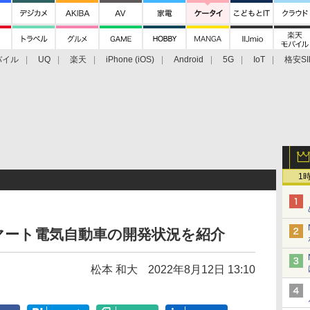
バイル
UQ
楽天
iPhone (iOS)
Android
5G
IoT
格安SI
アクセサリー
業界動向
法人向け
最新技術/その他
1
マート電気自動車の開発状況を紹介
松本 和大
2022年8月12日 13:10