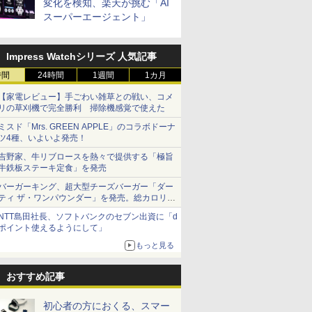
変化を検知、楽天が挑む「AI
スーパーエージェント」
Impress Watchシリーズ 人気記事
時間
24時間
1週間
1カ月
【家電レビュー】手ごわい雑草との戦い、コメ
リの草刈機で完全勝利 掃除機感覚で使えた
ミスド「Mrs. GREEN APPLE」のコラボドーナ
ツ4種、いよいよ発売！
吉野家、牛リブロースを熱々で提供する「極旨
牛鉄板ステーキ定食」を発売
バーガーキング、超大型チーズバーガー「ダー
ティ ザ・ワンパウンダー」を発売。総カロリー
約1656kcal、総重量約527g！
NTT島田社長、ソフトバンクのセブン出資に「d
ポイント使えるようにして」
もっと見る
おすすめ記事
初心者の方におくる、スマー