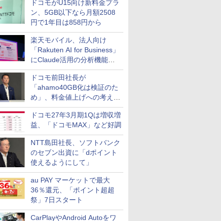
ドコモがU15向け新料金プラ
ン、5GB以下なら月額2508
円で1年目は858円から
楽天モバイル、法人向け
「Rakuten AI for Business」
にClaude活用の分析機能な
どを追加
ドコモ前田社長が
「ahamo40GB化は検証のた
め」、料金値上げへの考え方
にも言及
ドコモ27年3月期1Qは増収増
益、「ドコモMAX」など好調
NTT島田社長、ソフトバンク
のセブン出資に「dポイント
使えるようにして」
au PAY マーケットで最大
36％還元、「ポイント超超
祭」7日スタート
CarPlayやAndroid Autoをワ