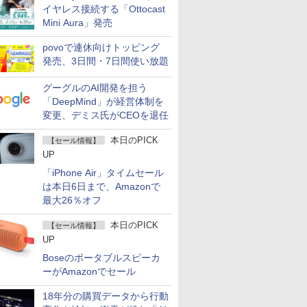
イヤレス接続する「Ottocast
Mini Aura」発売
povoで連休向けトッピング
発売、3日間・7日間使い放題
グーグルのAI開発を担う
「DeepMind」が経営体制を
変更、デミス氏がCEOを退任
本日のPICK
【セール情報】
UP
「iPhone Air」タイムセール
は本日6日まで、Amazonで
最大26％オフ
本日のPICK
【セール情報】
UP
Boseのポータブルスピーカ
ーがAmazonでセール
18年分の購買データから行動