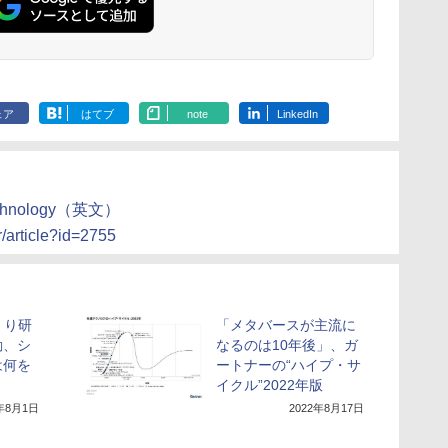
ェア
はてブ
note
LinkedIn
 Technology（英文）
r/article?id=2755
くり研
「メタバースが主流に
動、シ
なるのは10年後」、ガ
は何を
ートナーの“ハイプ・サ
イクル”2022年版
2年8月1日
2022年8月17日