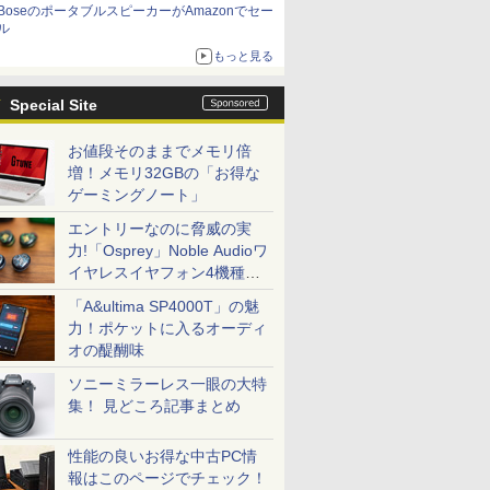
BoseのポータブルスピーカーがAmazonでセー
ル
もっと見る
Special Site
お値段そのままでメモリ倍
増！メモリ32GBの「お得な
ゲーミングノート」
エントリーなのに脅威の実
力!「Osprey」Noble Audioワ
イヤレスイヤフォン4機種を
一気に聴く
「A&ultima SP4000T」の魅
力！ポケットに入るオーディ
オの醍醐味
ソニーミラーレス一眼の大特
集！ 見どころ記事まとめ
性能の良いお得な中古PC情
報はこのページでチェック！