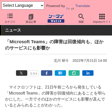
Powered by
Translate
ケータイ Watch
アプリ・サービス
テレワーク/在宅勤務
カテゴリ
過去記事
検索
Impressサイト
ニュース
「Microsoft Teams」の障害は回復傾向も、ほか
のサービスにも影響か
北川 研斗
2022年7月21日 14:00
リスト
マイクロソフトは、21日午前ごろから発生している
「Microsoft Teams」の障害が回復傾向にあることを明ら
かにした。一方でそのほかのサービスにも影響が及んで
いるとみられることがわかった。