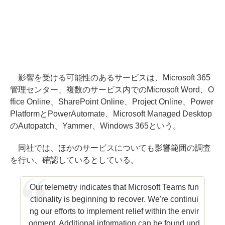
影響を受ける可能性のあるサービスは、Microsoft 365
管理センター、複数のサービス内でのMicrosoft Word、O
ffice Online、SharePoint Online、Project Online、Power
PlatformとPowerAutomate、Microsoft Managed Desktop
のAutopatch、Yammer、Windows 365という。
同社では、ほかのサービスについても影響範囲の調査
を行い、確認しているとしている。
Our telemetry indicates that Microsoft Teams fun
ctionality is beginning to recover. We're continui
ng our efforts to implement relief within the envir
onment. Additional information can be found und