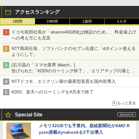
アクセスランキング
1時間
24時間
1週間
1カ月
ドコモ前田社長が「ahamo40GB化は検証のため」、料金値上げ
への考え方にも言及
NTT島田社長、ソフトバンクのセブン出資に「dポイント使える
ようにして」
[石川温の「スマホ業界 Watch」]
告げられた「KDDIのローミング終了」、エリアマップの落とし
穴と楽天モバイルの課題
NTTドコモ、エリクソン製の最新型装置を国内初導入
KDDI、楽天へのローミングを9月末で終了
もっと見る
Special Site
メモリ32GBでも予算内。産経新聞社がAMD R
yzen搭載dynabookを2千台導入