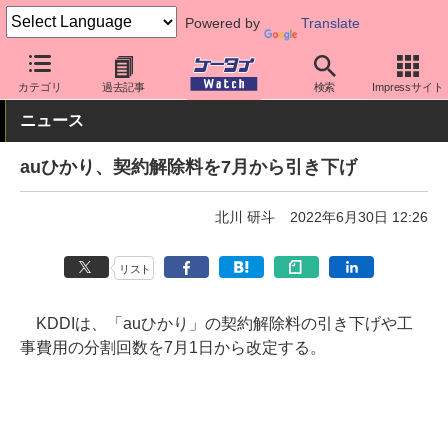
Powered by
Translate
ケータイ Watch
キャリア
au
料金プラン・割引
カテゴリ
過去記事
検索
Impressサイト
ニュース
auひかり、契約解除料を7月から引き下げ
北川 研斗
2022年6月30日 12:26
リスト
KDDIは、「auひかり」の契約解除料の引き下げや工
事費用の分割回数を7月1日から改定する。