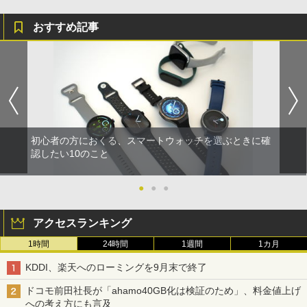
おすすめ記事
初心者の方におくる、スマートウォッチを選ぶときに確
認したい10のこと
●
●
●
アクセスランキング
1時間
24時間
1週間
1カ月
KDDI、楽天へのローミングを9月末で終了
ドコモ前田社長が「ahamo40GB化は検証のため」、料金値上げ
への考え方にも言及