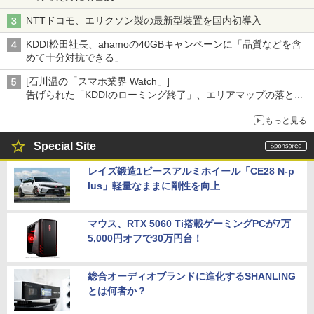
NTTドコモ、エリクソン製の最新型装置を国内初導入
KDDI松田社長、ahamoの40GBキャンペーンに「品質などを含
めて十分対抗できる」
[石川温の「スマホ業界 Watch」]
告げられた「KDDIのローミング終了」、エリアマップの落とし
穴と楽天モバイルの課題
もっと見る
Special Site
レイズ鍛造1ピースアルミホイール「CE28 N-p
lus」軽量なままに剛性を向上
マウス、RTX 5060 Ti搭載ゲーミングPCが7万
5,000円オフで30万円台！
総合オーディオブランドに進化するSHANLING
とは何者か？