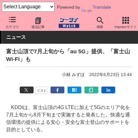
Powered by
Translate
ケータイ Watch
キャリア
au
サポート
カテゴリ
過去記事
検索
Impressサイト
ニュース
富士山頂で7月上旬から「au 5G」提供、「富士山
Wi-Fi」も
小林 みずほ
2022年6月23日 13:44
リスト
KDDIは、富士山頂の4G LTEに加えて5Gのエリア化を
7月上旬から8月下旬まで実施すると発表した。快適な通
信環境の提供による安心・安全な富士登山のサポートを
目的としている。