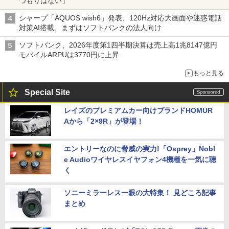
つもりはない」
シャープ「AQUOS wish6」発表、120Hz対応大画面や迷惑電話
対策AI搭載、まずはソフトバンクの法人向け
ソフトバンク、2026年度第1四半期決算は売上高1兆8147億円
モバイルARPUは3770円に上昇
もっと見る
Special Site
レイズのプレミアムカー向けブランドHOMUR
Aから「2×9R」が登場！
エントリーなのに脅威の実力!「Osprey」Nobl
e Audioワイヤレスイヤフォン4機種を一気に聴
く
ソニーミラーレス一眼の大特集！ 見どころ記事
まとめ