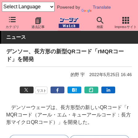
Powered by
Translate
ケータイ Watch
業界動向
技術
カテゴリ
過去記事
検索
Impressサイト
ニュース
デンソー、長方形の新型QRコード「rMQRコー
ド」を開発
的野 宇
2022年5月25日 16:46
リスト
デンソーウェーブは、長方形型の新しいQRコード「r
MQRコード（アール・エム・キューアールコード：長方
形マイクロQRコード）」を開発した。