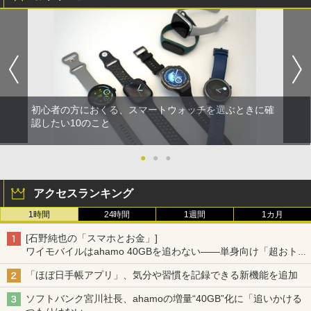
初心者の方におくる、スマートウォッチを選ぶときに確
認したい10のこと
●
●
●
アクセスランキング
1時間
24時間
1週間
1カ月
[石野純也の「スマホとお金」]
ワイモバイルはahamo 40GBを追わない――単身向け「超おトク
割」の安さと1年限定の注意点
「ほぼ日手帳アプリ」、気分や習慣を記録できる新機能を追加
ソフトバンク宮川社長、ahamoの増量“40GB”化に「追いかける