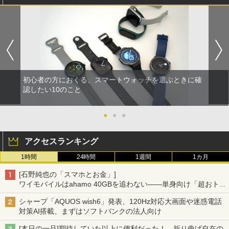
初心者の方におくる、スマートウォッチを選ぶときに確
認したい10のこと
●
●
●
アクセスランキング
1時間
24時間
1週間
1カ月
[石野純也の「スマホとお金」]
ワイモバイルはahamo 40GBを追わない――単身向け「超おトク
割」の安さと1年限定の注意点
シャープ「AQUOS wish6」発表、120Hz対応大画面や迷惑電話
対策AI搭載、まずはソフトバンクの法人向け
[本日の一品]期待していた以上に便利だった！ 折り曲げ自在の