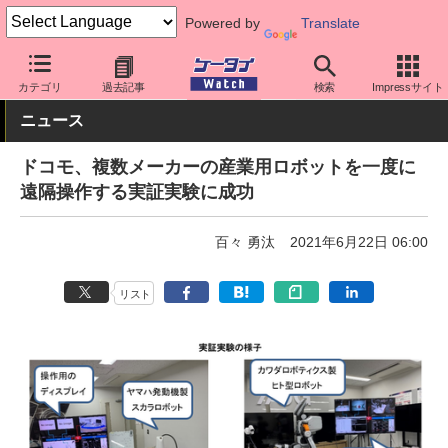
Powered by
Translate
ケータイ Watch
キャリア
ドコモ
5G
カテゴリ
過去記事
検索
Impressサイト
ニュース
ドコモ、複数メーカーの産業用ロボットを一度に
遠隔操作する実証実験に成功
百々 勇汰
2021年6月22日 06:00
リスト