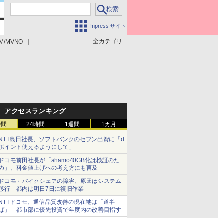
Impress サイト
全カテゴリ
M/MVNO
アクセスランキング
時間
24時間
1週間
1カ月
NTT島田社長、ソフトバンクのセブン出資に「d
ポイント使えるようにして」
ドコモ前田社長が「ahamo40GB化は検証のた
め」、料金値上げへの考え方にも言及
ドコモ・バイクシェアの障害、原因はシステム
移行 都内は明日7日に復旧作業
NTTドコモ、通信品質改善の現在地は「道半
ば」 都市部に優先投資で年度内の改善目指す