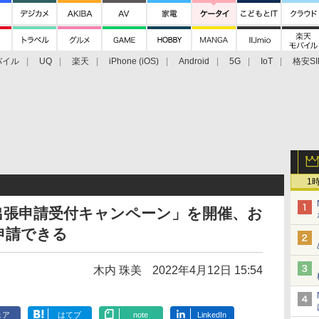
バイル
UQ
楽天
iPhone (iOS)
Android
5G
IoT
格安SI
アクセサリー
業界動向
法人向け
最新技術/その他
1
出張申請受付キャンペーン」を開催、お
申請できる
木内 珠美
2022年4月12日 15:54
ェア
はてブ
note
LinkedIn