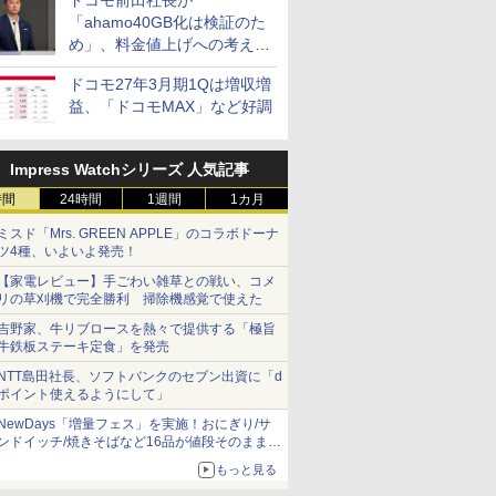
ドコモ前田社長が
「ahamo40GB化は検証のた
め」、料金値上げへの考え方
にも言及
ドコモ27年3月期1Qは増収増
益、「ドコモMAX」など好調
Impress Watchシリーズ 人気記事
時間
24時間
1週間
1カ月
ミスド「Mrs. GREEN APPLE」のコラボドーナ
ツ4種、いよいよ発売！
【家電レビュー】手ごわい雑草との戦い、コメ
リの草刈機で完全勝利 掃除機感覚で使えた
吉野家、牛リブロースを熱々で提供する「極旨
牛鉄板ステーキ定食」を発売
NTT島田社長、ソフトバンクのセブン出資に「d
ポイント使えるようにして」
NewDays「増量フェス」を実施！おにぎり/サ
ンドイッチ/焼きそばなど16品が値段そのままで
ボリュームアップ
もっと見る