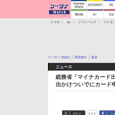
ドコモ
au
ソフトバンク
ワイモ
格安スマホ/SIMフリースマホ
周辺機器/
ケータイ Watch
業界動向
政策
ニュース
総務省「マイナカード
出かけついでにカード
ポスト
リスト
シ