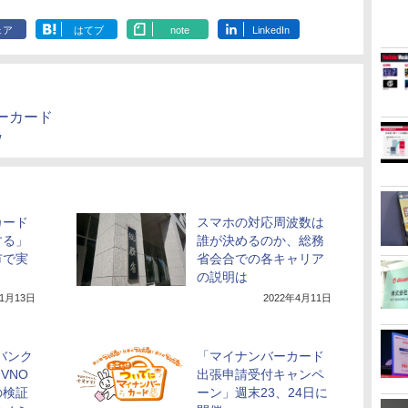
ェア
はてブ
note
LinkedIn
ーカード
/
カード
スマホの対応周波数は
する」
誰が決めるのか、総務
市で実
省会合での各キャリア
の説明は
年1月13日
2022年4月11日
バンク
「マイナンバーカード
VNO
出張申請受付キャンペ
の検証
ーン」週末23、24日に