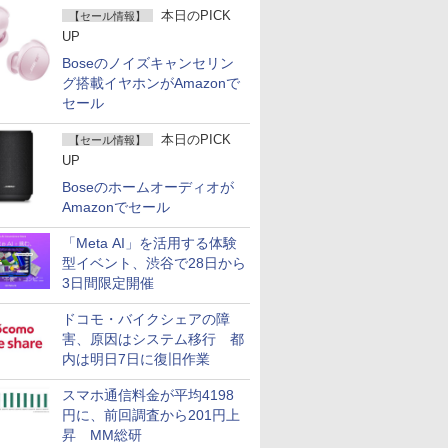
本日のPICK
【セール情報】
UP
Boseのノイズキャンセリン
グ搭載イヤホンがAmazonで
セール
本日のPICK
【セール情報】
UP
Boseのホームオーディオが
Amazonでセール
「Meta AI」を活用する体験
型イベント、渋谷で28日から
3日間限定開催
ドコモ・バイクシェアの障
害、原因はシステム移行 都
内は明日7日に復旧作業
スマホ通信料金が平均4198
円に、前回調査から201円上
昇 MM総研