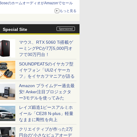
BoseのホームオーディオがAmazonでセール
もっと見る
Special Site
マウス、RTX 5060 Ti搭載ゲ
ーミングPCが7万5,000円オ
フで30万円台！
SOUNDPEATSのイヤカフ型
イヤフォン「UU2イヤーカ
フ」をイヤカフマニアが語る
Amazon プライムデー過去最
安! Anker注目プロジェクタ
ー3モデルを使ってみた
レイズ鍛造1ピースアルミホ
イール「CE28 N-plus」軽量
なままに剛性を向上
クリエイティブが作った2万
円台の“小さなピュアオーデ