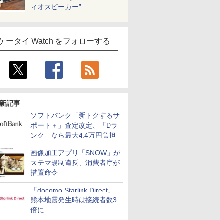
ィオスピーカー”
ケータイ Watch をフォローする
新記事
ソフトバンク「新トクするサ
ポート＋」査定改定、「Dラ
ンク」なら最大4.4万円負担
画像加工アプリ「SNOW」が
ステマ規制違反、消費者庁が
措置命令
「docomo Starlink Direct」
熊本地震発生時は接続者数3
倍に