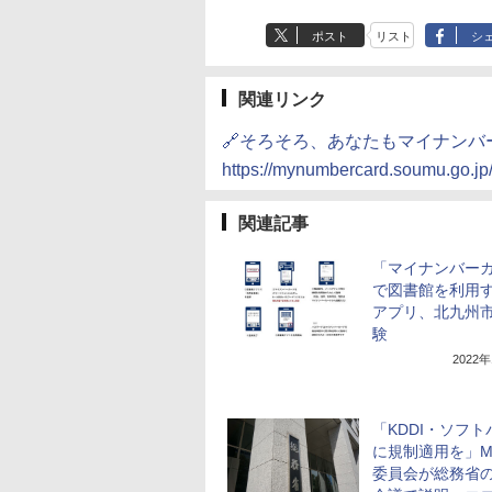
ポスト
リスト
シ
関連リンク
🔗そろそろ、あなたもマイナンバ
https://mynumbercard.soumu.go.jp
関連記事
「マイナンバー
で図書館を利用
アプリ、北九州
験
2022
「KDDI・ソフト
に規制適用を」M
委員会が総務省