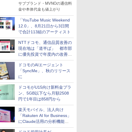
サブブランド・MVNOの通信料
金や本体代金も値上がり
「YouTube Music Weekend
12.0」、8月21日から3日間
で合計113組のアーティスト
NTTドコモ、通信品質改善の
現在地は「道半ば」 都市部
に優先投資で年度内の改善目
指す
ドコモのAIエージェント
「SyncMe」、秋のリリース
に
ドコモがU15向け新料金プラ
ン、5GB以下なら月額2508
円で1年目は858円から
楽天モバイル、法人向け
「Rakuten AI for Business」
にClaude活用の分析機能な
どを追加