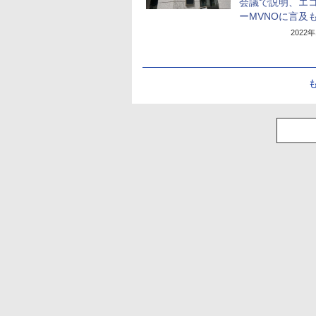
会議で説明、エ
ーMVNOに言及
2022