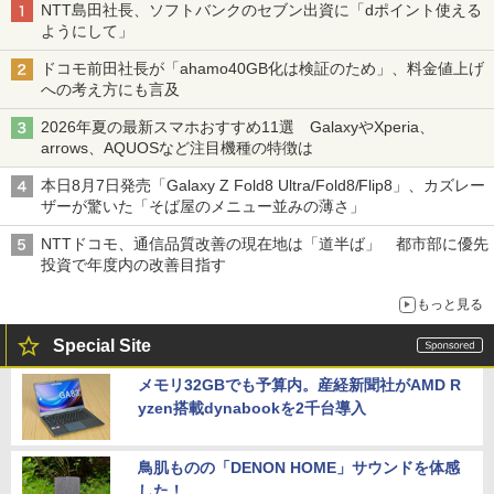
NTT島田社長、ソフトバンクのセブン出資に「dポイント使える
ようにして」
ドコモ前田社長が「ahamo40GB化は検証のため」、料金値上げ
への考え方にも言及
2026年夏の最新スマホおすすめ11選 GalaxyやXperia、
arrows、AQUOSなど注目機種の特徴は
本日8月7日発売「Galaxy Z Fold8 Ultra/Fold8/Flip8」、カズレー
ザーが驚いた「そば屋のメニュー並みの薄さ」
NTTドコモ、通信品質改善の現在地は「道半ば」 都市部に優先
投資で年度内の改善目指す
もっと見る
Special Site
メモリ32GBでも予算内。産経新聞社がAMD R
yzen搭載dynabookを2千台導入
鳥肌ものの「DENON HOME」サウンドを体感
した！