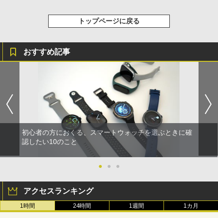
トップページに戻る
おすすめ記事
初心者の方におくる、スマートウォッチを選ぶときに確
認したい10のこと
●
●
●
アクセスランキング
1時間
24時間
1週間
1カ月