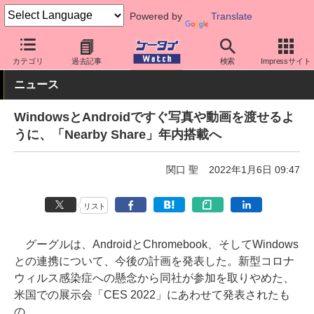
Powered by
Translate
ケータイ Watch
OS
Android
アプリ・サービス
カテゴリ
過去記事
検索
Impressサイト
ニュース
WindowsとAndroidですぐ写真や動画を渡せるよ
うに、「Nearby Share」年内搭載へ
関口 聖
2022年1月6日 09:47
リスト
グーグルは、AndroidとChromebook、そしてWindows
との連携について、今後の計画を発表した。新型コロナ
ウィルス感染症への懸念から同社が参加を取りやめた、
米国での展示会「CES 2022」にあわせて発表されたも
の。