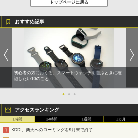
トップページに戻る
おすすめ記事
初心者の方におくる、スマートウォッチを選ぶときに確
認したい10のこと
●
●
●
アクセスランキング
1時間
24時間
1週間
1カ月
KDDI、楽天へのローミングを9月末で終了