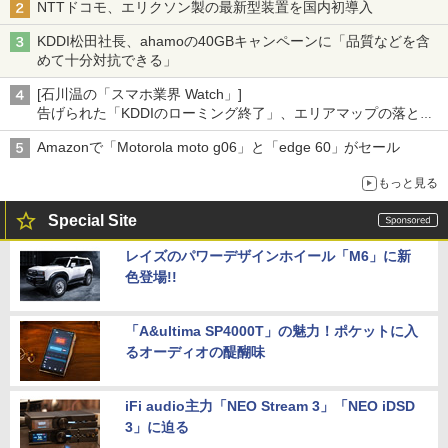
NTTドコモ、エリクソン製の最新型装置を国内初導入
KDDI松田社長、ahamoの40GBキャンペーンに「品質などを含
めて十分対抗できる」
[石川温の「スマホ業界 Watch」]
告げられた「KDDIのローミング終了」、エリアマップの落とし
穴と楽天モバイルの課題
Amazonで「Motorola moto g06」と「edge 60」がセール
もっと見る
Special Site
レイズのパワーデザインホイール「M6」に新
色登場!!
「A&ultima SP4000T」の魅力！ポケットに入
るオーディオの醍醐味
iFi audio主力「NEO Stream 3」「NEO iDSD
3」に迫る