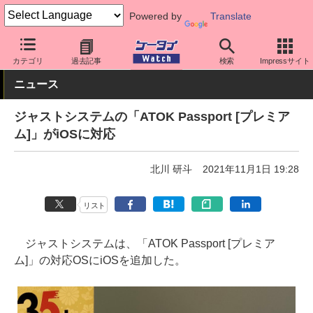
Powered by
Translate
ケータイ Watch
OS
iPhone (iOS)
アプリ・サービス
カテゴリ
過去記事
検索
Impressサイト
ニュース
ジャストシステムの「ATOK Passport [プレミア
ム]」がiOSに対応
北川 研斗
2021年11月1日 19:28
リスト
ジャストシステムは、「ATOK Passport [プレミア
ム]」の対応OSにiOSを追加した。