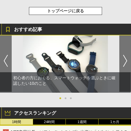
トップページに戻る
おすすめ記事
初心者の方におくる、スマートウォッチを選ぶときに確
認したい10のこと
●
●
●
アクセスランキング
1時間
24時間
1週間
1カ月