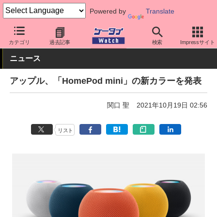
Powered by
Translate
ケータイ Watch
周辺機器/アクセサリー
iPhone
カテゴリ
過去記事
検索
Impressサイト
ニュース
アップル、「HomePod mini」の新カラーを発表
関口 聖
2021年10月19日 02:56
リスト