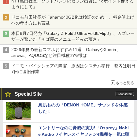
NTT島田社長、ソフトバンクのセブン出資に「dポイント使える
ようにして」
ドコモ前田社長が「ahamo40GB化は検証のため」、料金値上げ
への考え方にも言及
本日8月7日発売「Galaxy Z Fold8 Ultra/Fold8/Flip8」、カズレー
ザーが驚いた「そば屋のメニュー並みの薄さ」
2026年夏の最新スマホおすすめ11選 GalaxyやXperia、
arrows、AQUOSなど注目機種の特徴は
ドコモ・バイクシェアの障害、原因はシステム移行 都内は明日
7日に復旧作業
もっと見る
Special Site
鳥肌ものの「DENON HOME」サウンドを体感
した！
エントリーなのに脅威の実力!「Osprey」Nobl
e Audioワイヤレスイヤフォン4機種を一気に聴