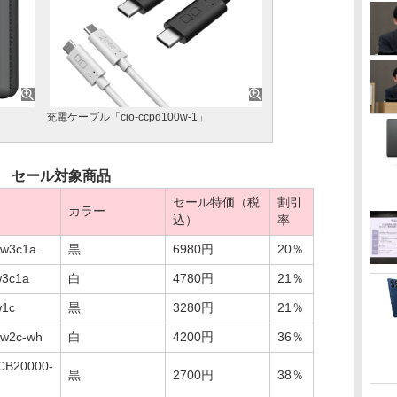
充電ケーブル「cio-ccpd100w-1」
セール対象商品
セール特価（税
割引
品
カラー
込）
率
0w3c1a
黒
6980円
20％
w3c1a
白
4780円
21％
w1c
黒
3280円
21％
0w2c-wh
白
4200円
36％
CB20000-
黒
2700円
38％