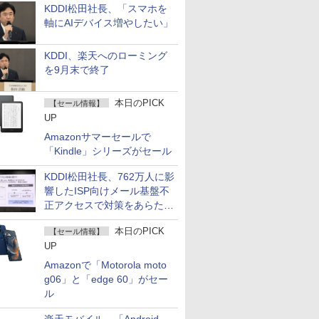
KDDI松田社長、「スマホを
軸にAIデバイス増やしたい」
KDDI、楽天へのローミング
を9月末で終了
本日のPICK
【セール情報】
UP
Amazonサマーセールで
「Kindle」シリーズがセール
KDDI松田社長、762万人に影
響したISP向けメール基盤不
正アクセスで対策をあらため
て説明
本日のPICK
【セール情報】
UP
Amazonで「Motorola moto
g06」と「edge 60」がセー
ル