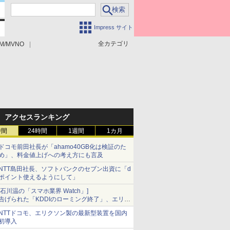
Impress サイト
全カテゴリ
M/MVNO
アクセスランキング
時間
24時間
1週間
1カ月
ドコモ前田社長が「ahamo40GB化は検証のた
め」、料金値上げへの考え方にも言及
NTT島田社長、ソフトバンクのセブン出資に「d
ポイント使えるようにして」
[石川温の「スマホ業界 Watch」]
告げられた「KDDIのローミング終了」、エリア
マップの落とし穴と楽天モバイルの課題
NTTドコモ、エリクソン製の最新型装置を国内
初導入