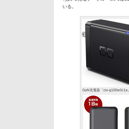
いる。
GaN充電器「cio-g100w3c1a