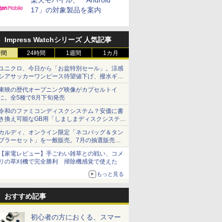
楽天モバイル、「Android
17」の対象製品を案内
Impress Watchシリーズ 人気記事
時間
24時間
1週間
1カ月
ユニクロ、今日から「お盆特別セール」。涼感
シアサッカーワンピース待望値下げ、撥水ギア
ショーツは1990円に
東映の歴代オープニング映像がカプセルトイ
に。全5種で8月下旬発売
令和のファミコンディスクシステム？安価に書
き換え可能なGB用「しましまディスクシステ
ム」
カルディ、オンライン限定「ネコバッグ＆タン
ブラーセット」を一般販売。7月の抽選販売の
当選無効分
【家電レビュー】手ごわい雑草との戦い、コメ
リの草刈機で完全勝利 掃除機感覚で使えた
もっと見る
おすすめ記事
初心者の方におくる、スマー