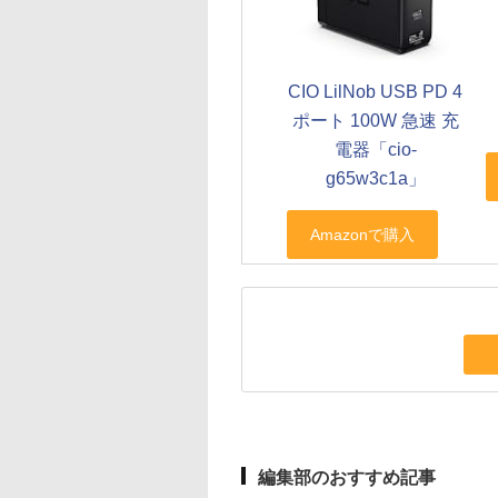
CIO LilNob USB PD 4
ポート 100W 急速 充
電器「cio-
g65w3c1a」
編集部のおすすめ記事