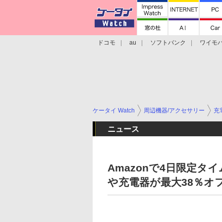
ドコモ
au
ソフトバンク
ワイモ
格安スマホ/SIMフリースマホ
周辺機器/
ケータイ Watch
周辺機器/アクセサリー
充
ニュース
Amazonで4日限定タ
や充電器が最大38％オ