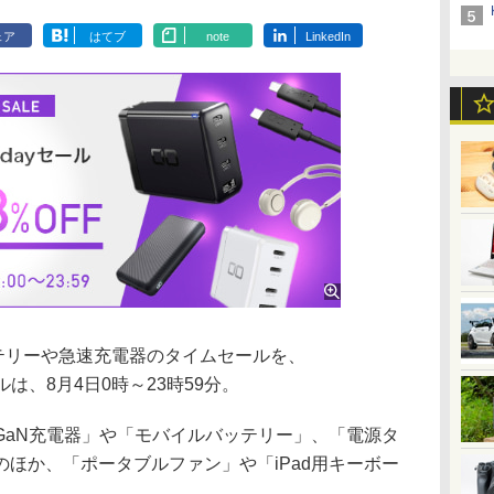
ェア
はてブ
note
LinkedIn
テリーや急速充電器のタイムセールを、
ールは、8月4日0時～23時59分。
aN充電器」や「モバイルバッテリー」、「電源タ
ほか、「ポータブルファン」や「iPad用キーボー