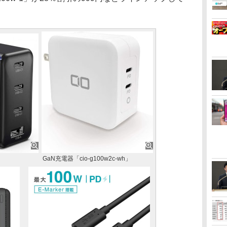
」
GaN充電器「cio-g100w2c-wh」