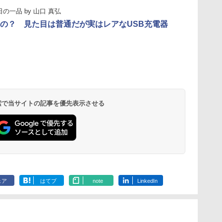
日の一品
by
山口 真弘
の？ 見た目は普通だが実はレアなUSB充電器
 検索で当サイトの記事を優先表示させる
ェア
はてブ
note
LinkedIn