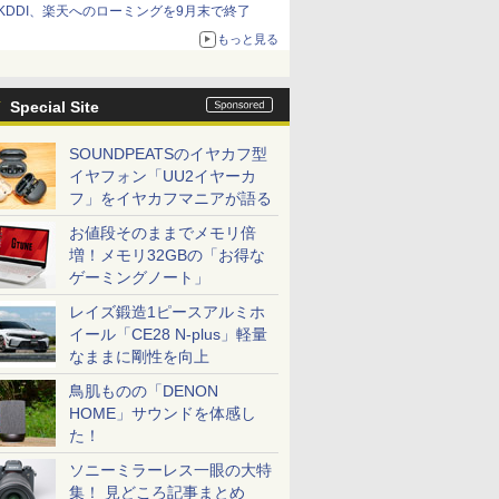
KDDI、楽天へのローミングを9月末で終了
もっと見る
Special Site
SOUNDPEATSのイヤカフ型
イヤフォン「UU2イヤーカ
フ」をイヤカフマニアが語る
お値段そのままでメモリ倍
増！メモリ32GBの「お得な
ゲーミングノート」
レイズ鍛造1ピースアルミホ
イール「CE28 N-plus」軽量
なままに剛性を向上
鳥肌ものの「DENON
HOME」サウンドを体感し
た！
ソニーミラーレス一眼の大特
集！ 見どころ記事まとめ