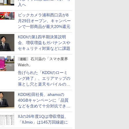
入へ
ビックカメラ浦和西口店が8
月29日オープン、キャンペー
ンで一部商品が最大20%還元
KDDIの第1四半期決算説明
会、増収増益もガバナンスや
セキュリティ対策などに課題
石川温の「スマホ業界
連載
Watch」
告げられた「KDDIのローミ
ング終了」、エリアマップの
落とし穴と楽天モバイルの課
題
KDDI松田社長、ahamoの
40GBキャンペーンに「品質
などを含めて十分対抗でき
る」
IIJの26年度1Qは増収増益、
「IIJmio」は145万回線超に