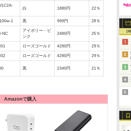
W1C2A-
白
1880円
22％
d100w-1
黒
999円
28％
アイボリー・ピ
1
N-NC
2480円
25％
ンク
I01
ローズゴールド
4280円
29％
I02
ローズゴールド
4280円
29％
00
黒
2340円
21％
Amazonで購入