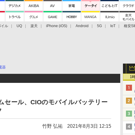
バイル
UQ
楽天
iPhone (iOS)
Android
5G
IoT
格安SI
アクセサリー
業界動向
法人向け
最新技術/その他
電器
1
イムセール、CIOのモバイルバッテリー
フ
竹野 弘祐
2021年8月3日 12:15