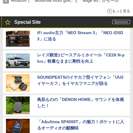
Amazonで「Motorola moto g06」と「edge 60」がセール
もっと見る
Special Site
iFi audio主力「NEO Stream 3」「NEO iDSD
3」に迫る
レイズ鍛造1ピースアルミホイール「CE28 N-p
lus」軽量なままに剛性を向上
SOUNDPEATSのイヤカフ型イヤフォン「UU2
イヤーカフ」をイヤカフマニアが語る
鳥肌ものの「DENON HOME」サウンドを体感
した！
「A&ultima SP4000T」の魅力！ポケットに入
るオーディオの醍醐味