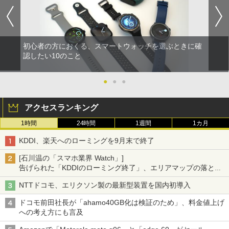
初心者の方におくる、スマートウォッチを選ぶときに確
認したい10のこと
●
●
●
アクセスランキング
1時間
24時間
1週間
1カ月
KDDI、楽天へのローミングを9月末で終了
[石川温の「スマホ業界 Watch」]
告げられた「KDDIのローミング終了」、エリアマップの落とし
穴と楽天モバイルの課題
NTTドコモ、エリクソン製の最新型装置を国内初導入
ドコモ前田社長が「ahamo40GB化は検証のため」、料金値上げ
への考え方にも言及