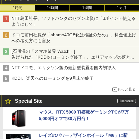
1時間
24時間
1週間
1カ月
NTT島田社長、ソフトバンクのセブン出資に「dポイント使える
ようにして」
ドコモ前田社長が「ahamo40GB化は検証のため」、料金値上げ
への考え方にも言及
[石川温の「スマホ業界 Watch」]
告げられた「KDDIのローミング終了」、エリアマップの落とし
穴と楽天モバイルの課題
NTTドコモ、エリクソン製の最新型装置を国内初導入
KDDI、楽天へのローミングを9月末で終了
もっと見る
Special Site
マウス、RTX 5060 Ti搭載ゲーミングPCが7万
5,000円オフで30万円台！
レイズのパワーデザインホイール「M6」に新