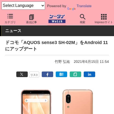
Powered by
Translate
ケータイ Watch
キャリア
ドコモ
ソフト更新
カテゴリ
過去記事
検索
Impressサイト
ニュース
ドコモ「AQUOS sense3 SH-02M」をAndroid 11
にアップデート
竹野 弘祐
2021年6月15日 11:54
リスト