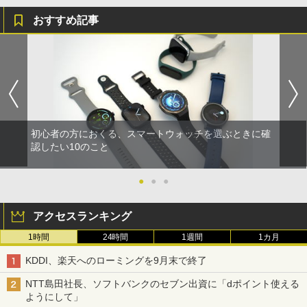
おすすめ記事
初心者の方におくる、スマートウォッチを選ぶときに確
認したい10のこと
●
●
●
アクセスランキング
1時間
24時間
1週間
1カ月
KDDI、楽天へのローミングを9月末で終了
NTT島田社長、ソフトバンクのセブン出資に「dポイント使える
ようにして」