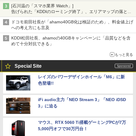
[石川温の「スマホ業界 Watch」]
告げられた「KDDIのローミング終了」、エリアマップの落とし
穴と楽天モバイルの課題
ドコモ前田社長が「ahamo40GB化は検証のため」、料金値上げ
への考え方にも言及
KDDI松田社長、ahamoの40GBキャンペーンに「品質などを含
めて十分対抗できる」
もっと見る
Special Site
レイズのパワーデザインホイール「M6」に新
色登場!!
iFi audio主力「NEO Stream 3」「NEO iDSD
3」に迫る
マウス、RTX 5060 Ti搭載ゲーミングPCが7万
5,000円オフで30万円台！