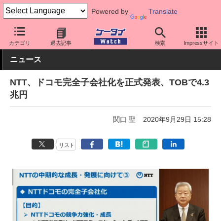
Powered by
Translate
ケータイ Watch
キャリア
ドコモ
その他
カテゴリ
過去記事
検索
Impressサイト
ニュース
NTT、ドコモ完全子会社化を正式発表、TOBで4.3
兆円
関口 聖
2020年9月29日 15:28
リスト