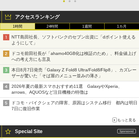
●
●
●
アクセスランキング
1時間
24時間
1週間
1カ月
NTT島田社長、ソフトバンクのセブン出資に「dポイント使える
ようにして」
ドコモ前田社長が「ahamo40GB化は検証のため」、料金値上げ
への考え方にも言及
本日8月7日発売「Galaxy Z Fold8 Ultra/Fold8/Flip8」、カズレー
ザーが驚いた「そば屋のメニュー並みの薄さ」
2026年夏の最新スマホおすすめ11選 GalaxyやXperia、
arrows、AQUOSなど注目機種の特徴は
ドコモ・バイクシェアの障害、原因はシステム移行 都内は明日
7日に復旧作業
もっと見る
Special Site