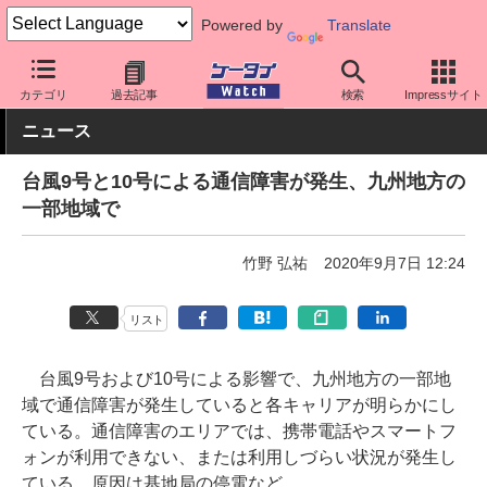
Powered by
Translate
ケータイ Watch
キャリア
ドコモ
通信障害
カテゴリ
過去記事
検索
Impressサイト
ニュース
台風9号と10号による通信障害が発生、九州地方の
一部地域で
竹野 弘祐
2020年9月7日 12:24
リスト
台風9号および10号による影響で、九州地方の一部地
域で通信障害が発生していると各キャリアが明らかにし
ている。通信障害のエリアでは、携帯電話やスマートフ
ォンが利用できない、または利用しづらい状況が発生し
ている。原因は基地局の停電など。