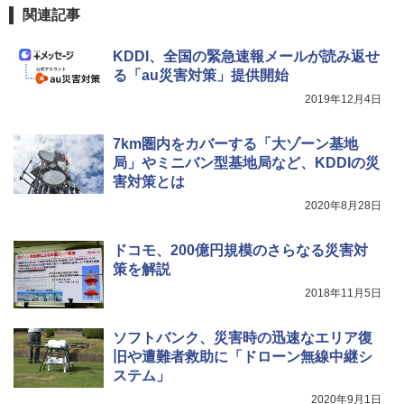
関連記事
KDDI、全国の緊急速報メールが読み返せ
る「au災害対策」提供開始
2019年12月4日
7km圏内をカバーする「大ゾーン基地
局」やミニバン型基地局など、KDDIの災
害対策とは
2020年8月28日
ドコモ、200億円規模のさらなる災害対
策を解説
2018年11月5日
ソフトバンク、災害時の迅速なエリア復
旧や遭難者救助に「ドローン無線中継シ
ステム」
2020年9月1日