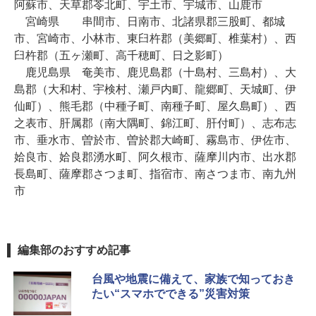
阿蘇市、天草郡苓北町、宇土市、宇城市、山鹿市
宮崎県 串間市、日南市、北諸県郡三股町、都城
市、宮崎市、小林市、東臼杵郡（美郷町、椎葉村）、西
臼杵郡（五ヶ瀬町、高千穂町、日之影町）
鹿児島県 奄美市、鹿児島郡（十島村、三島村）、大
島郡（大和村、宇検村、瀬戸内町、龍郷町、天城町、伊
仙町）、熊毛郡（中種子町、南種子町、屋久島町）、西
之表市、肝属郡（南大隅町、錦江町、肝付町）、志布志
市、垂水市、曽於市、曽於郡大崎町、霧島市、伊佐市、
姶良市、姶良郡湧水町、阿久根市、薩摩川内市、出水郡
長島町、薩摩郡さつま町、指宿市、南さつま市、南九州
市
編集部のおすすめ記事
台風や地震に備えて、家族で知っておき
たい“スマホでできる”災害対策