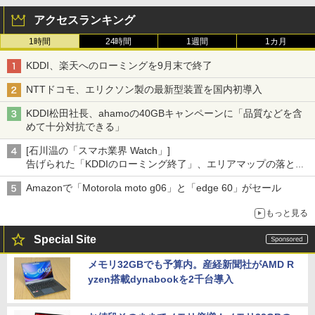
アクセスランキング
1時間
24時間
1週間
1カ月
KDDI、楽天へのローミングを9月末で終了
NTTドコモ、エリクソン製の最新型装置を国内初導入
KDDI松田社長、ahamoの40GBキャンペーンに「品質などを含
めて十分対抗できる」
[石川温の「スマホ業界 Watch」]
告げられた「KDDIのローミング終了」、エリアマップの落とし
穴と楽天モバイルの課題
Amazonで「Motorola moto g06」と「edge 60」がセール
もっと見る
Special Site
メモリ32GBでも予算内。産経新聞社がAMD R
yzen搭載dynabookを2千台導入