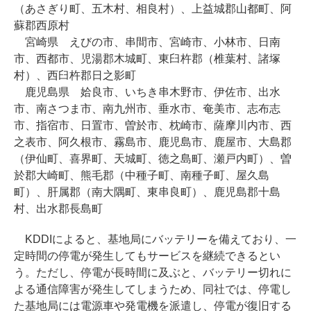
（あさぎり町、五木村、相良村）、上益城郡山都町、阿
蘇郡西原村
宮崎県 えびの市、串間市、宮崎市、小林市、日南
市、西都市、児湯郡木城町、東臼杵郡（椎葉村、諸塚
村）、西臼杵郡日之影町
鹿児島県 姶良市、いちき串木野市、伊佐市、出水
市、南さつま市、南九州市、垂水市、奄美市、志布志
市、指宿市、日置市、曽於市、枕崎市、薩摩川内市、西
之表市、阿久根市、霧島市、鹿児島市、鹿屋市、大島郡
（伊仙町、喜界町、天城町、徳之島町、瀬戸内町）、曽
於郡大崎町、熊毛郡（中種子町、南種子町、屋久島
町）、肝属郡（南大隅町、東串良町）、鹿児島郡十島
村、出水郡長島町
KDDIによると、基地局にバッテリーを備えており、一
定時間の停電が発生してもサービスを継続できるとい
う。ただし、停電が長時間に及ぶと、バッテリー切れに
よる通信障害が発生してしまうため、同社では、停電し
た基地局には電源車や発電機を派遣し、停電が復旧する