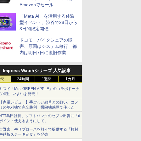
Amazonでセール
「Meta AI」を活用する体験
型イベント、渋谷で28日から
3日間限定開催
ドコモ・バイクシェアの障
害、原因はシステム移行 都
内は明日7日に復旧作業
Impress Watchシリーズ 人気記事
時間
24時間
1週間
1カ月
ミスド「Mrs. GREEN APPLE」のコラボドーナ
ツ4種、いよいよ発売！
【家電レビュー】手ごわい雑草との戦い、コメ
リの草刈機で完全勝利 掃除機感覚で使えた
NTT島田社長、ソフトバンクのセブン出資に「d
ポイント使えるようにして」
吉野家、牛リブロースを熱々で提供する「極旨
牛鉄板ステーキ定食」を発売