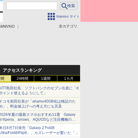
Impress サイト
全カテゴリ
M/MVNO
アクセスランキング
時間
24時間
1週間
1カ月
NTT島田社長、ソフトバンクのセブン出資に「d
ポイント使えるようにして」
ドコモ前田社長が「ahamo40GB化は検証のた
め」、料金値上げへの考え方にも言及
2026年夏の最新スマホおすすめ11選 Galaxy
やXperia、arrows、AQUOSなど注目機種の特
徴は
本日8月7日発売「Galaxy Z Fold8
Ultra/Fold8/Flip8」、カズレーザーが驚いた「そ
ば屋のメニュー並みの薄さ」