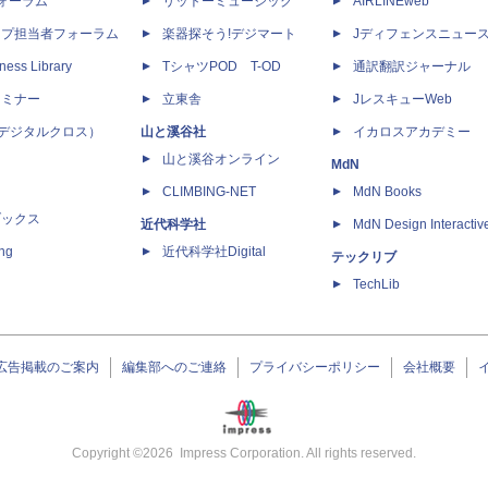
dフォーラム
リットーミュージック
AIRLINEweb
ップ担当者フォーラム
楽器探そう!デジマート
Jディフェンスニュー
ness Library
TシャツPOD T-OD
通訳翻訳ジャーナル
セミナー
立東舎
JレスキューWeb
 X（デジタルクロス）
山と溪谷社
イカロスアカデミー
山と溪谷オンライン
MdN
CLIMBING-NET
MdN Books
ブックス
近代科学社
MdN Design Interactiv
ing
近代科学社Digital
テックリブ
TechLib
広告掲載のご案内
編集部へのご連絡
プライバシーポリシー
会社概要
Copyright ©
2026
Impress Corporation. All rights reserved.