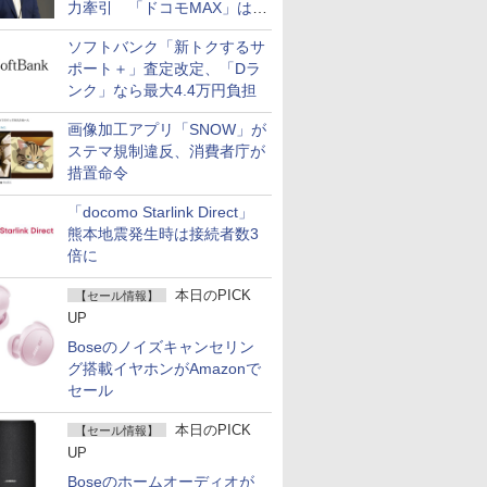
力牽引 「ドコモMAX」は
400万契約突破
ソフトバンク「新トクするサ
ポート＋」査定改定、「Dラ
ンク」なら最大4.4万円負担
画像加工アプリ「SNOW」が
ステマ規制違反、消費者庁が
措置命令
「docomo Starlink Direct」
熊本地震発生時は接続者数3
倍に
本日のPICK
【セール情報】
UP
Boseのノイズキャンセリン
グ搭載イヤホンがAmazonで
セール
本日のPICK
【セール情報】
UP
Boseのホームオーディオが