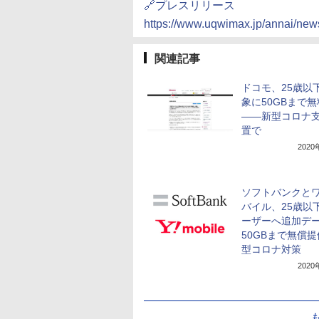
🔗プレスリリース
https://www.uqwimax.jp/annai/ne
関連記事
ドコモ、25歳以
象に50GBまで
――新型コロナ
置で
202
ソフトバンクと
バイル、25歳以
ーザーへ追加デ
50GBまで無償
型コロナ対策
202