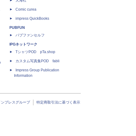
天海社
ス
Comic curea
impress QuickBooks
PUBFUN
パブファンセルフ
IPGネットワーク
TシャツPOD pTa.shop
カスタム写真集POD fabli
e
Impress Group Publication
Information
インプレスグループ
特定商取引法に基づく表示