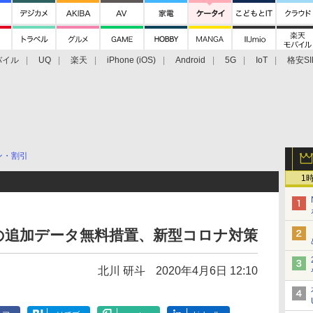
バイル
UQ
楽天
iPhone (iOS)
Android
5G
IoT
格安SI
アクセサリー
業界動向
法人向け
最新技術/その他
ン・割引
1
GBの追加データ無料措置、新型コロナ対策
北川 研斗
2020年4月6日 12:10