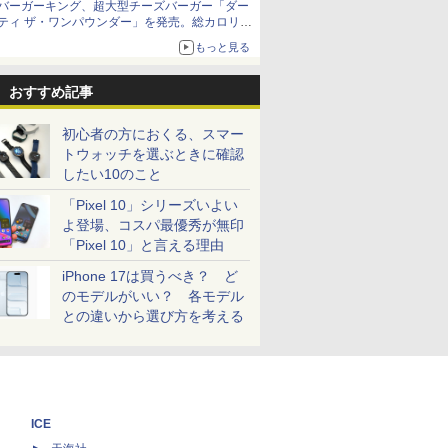
バーガーキング、超大型チーズバーガー「ダー
ティ ザ・ワンパウンダー」を発売。総カロリー
約1656kcal、総重量約527g！
もっと見る
おすすめ記事
初心者の方におくる、スマー
トウォッチを選ぶときに確認
したい10のこと
「Pixel 10」シリーズいよい
よ登場、コスパ最優秀が無印
「Pixel 10」と言える理由
iPhone 17は買うべき？ ど
のモデルがいい？ 各モデル
との違いから選び方を考える
ICE