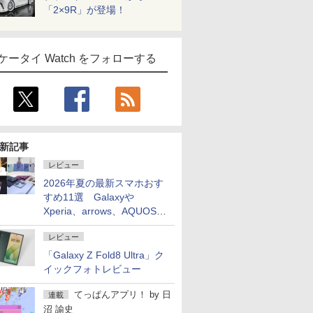
「2×9R」が登場！
ケータイ Watch をフォローする
新記事
レビュー
2026年夏の最新スマホおす
すめ11選 Galaxyや
Xperia、arrows、AQUOSな
ど注目機種の特徴は
レビュー
「Galaxy Z Fold8 Ultra」ク
イックフォトレビュー
てっぱんアプリ！
by
日
連載
沼 諭史