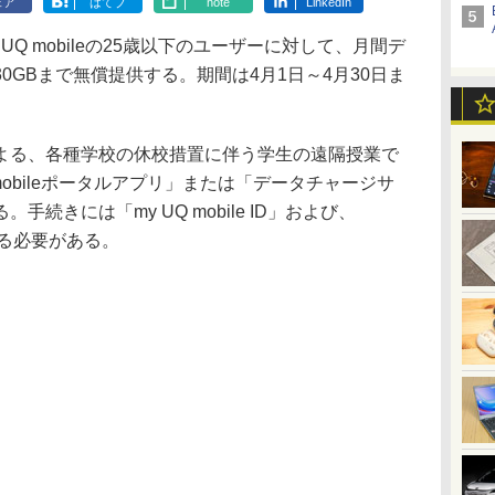
ェア
はてブ
note
LinkedIn
 mobileの25歳以下のユーザーに対して、月間デ
0GBまで無償提供する。期間は4月1日～4月30日ま
る、各種学校の休校措置に伴う学生の遠隔授業で
obileポータルアプリ」または「データチャージサ
続きには「my UQ mobile ID」および、
する必要がある。