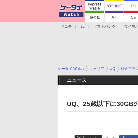
ドコモ
au
ソフトバンク
ワイモ
格安スマホ/SIMフリースマホ
周辺機器/
ケータイ Watch
キャリア
UQ
料金プラ
ニュース
UQ、25歳以下に30