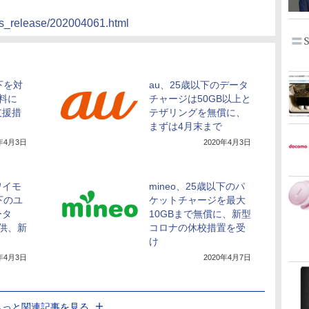
ws_release/202004061.html
下を対
au、25歳以下のデータ
無料に
チャージは50GB以上と
支援措
テザリングを無償に、
まずは4月末まで
0年4月3日
2020年4月3日
ワイモ
mineo、25歳以下のパ
下のユ
ケットチャージを最大
ータ
10GBまで無償に、新型
提供、新
コロナの休校措置を受
け
0年4月3日
2020年4月7日
もっと関連記事を見る