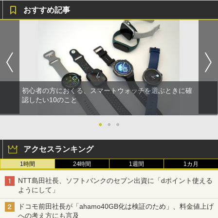
おすすめ記事
初心者の方におくる、スマートウォッチを選ぶときに確
認したい10のこと
●
●
●
アクセスランキング
1時間
24時間
1週間
1カ月
NTT島田社長、ソフトバンクのセブン出資に「dポイント使える
ようにして」
ドコモ前田社長が「ahamo40GB化は検証のため」、料金値上げ
への考え方にも言及