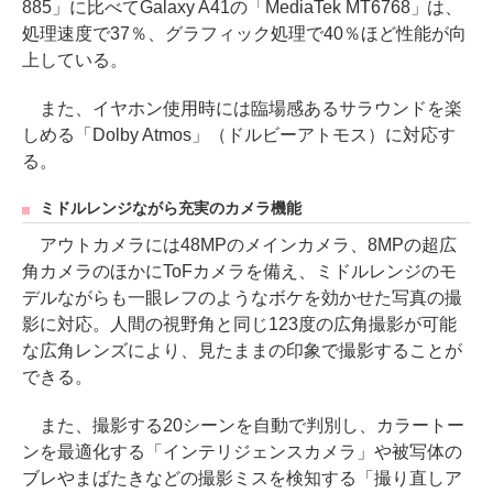
885」に比べてGalaxy A41の「MediaTek MT6768」は、
処理速度で37％、グラフィック処理で40％ほど性能が向
上している。
また、イヤホン使用時には臨場感あるサラウンドを楽
しめる「Dolby Atmos」（ドルビーアトモス）に対応す
る。
ミドルレンジながら充実のカメラ機能
アウトカメラには48MPのメインカメラ、8MPの超広
角カメラのほかにToFカメラを備え、ミドルレンジのモ
デルながらも一眼レフのようなボケを効かせた写真の撮
影に対応。人間の視野角と同じ123度の広角撮影が可能
な広角レンズにより、見たままの印象で撮影することが
できる。
また、撮影する20シーンを自動で判別し、カラートー
ンを最適化する「インテリジェンスカメラ」や被写体の
ブレやまばたきなどの撮影ミスを検知する「撮り直しア