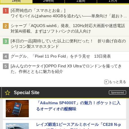
1時間
24時間
1週間
1カ月
[石野純也の「スマホとお金」]
ワイモバイルはahamo 40GBを追わない――単身向け「超おトク
割」の安さと1年限定の注意点
シャープ「AQUOS wish6」発表、120Hz対応大画面や迷惑電話
対策AI搭載、まずはソフトバンクの法人向け
[本日の一品]期待していた以上に便利だった！ 折り曲げ自在の
シリコン製スマホスタンド
グーグル、「Pixel 11 Pro Fold」をチラ見せ 13日発表
[みんなのケータイ]OPPO Find X9 Ultraでロンドンを撮ってき
た。作例とともに魅力を紹介
もっと見る
Special Site
「A&ultima SP4000T」の魅力！ポケットに入
るオーディオの醍醐味
レイズ鍛造1ピースアルミホイール「CE28 N-p