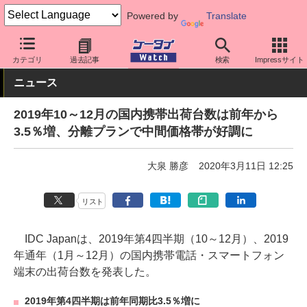
Powered by
Translate
ケータイ Watch
業界動向
調査
カテゴリ
過去記事
検索
Impressサイト
ニュース
2019年10～12月の国内携帯出荷台数は前年から
3.5％増、分離プランで中間価格帯が好調に
大泉 勝彦
2020年3月11日 12:25
リスト
IDC Japanは、2019年第4四半期（10～12月）、2019
年通年（1月～12月）の国内携帯電話・スマートフォン
端末の出荷台数を発表した。
2019年第4四半期は前年同期比3.5％増に