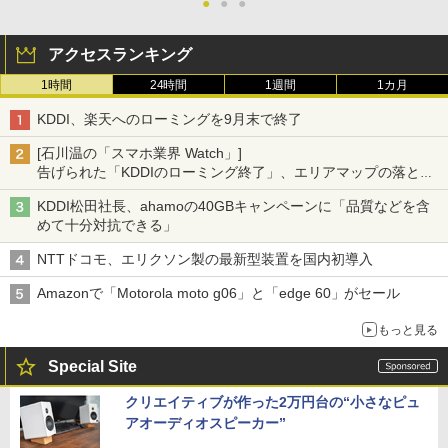
●
●
●
アクセスランキング
1時間
24時間
1週間
1カ月
KDDI、楽天へのローミングを9月末で終了
[石川温の「スマホ業界 Watch」]
告げられた「KDDIのローミング終了」、エリアマップの落とし
穴と楽天モバイルの課題
KDDI松田社長、ahamoの40GBキャンペーンに「品質などを含
めて十分対抗できる」
NTTドコモ、エリクソン製の最新型装置を国内初導入
Amazonで「Motorola moto g06」と「edge 60」がセール
もっと見る
Special Site
クリエイティブが作った2万円台の“小さなピュ
アオーディオスピーカー”