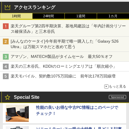
アクセスランキング
1時間
24時間
1週間
1カ月
楽天グループ第2四半期決算、基地局建設は「年内計画分リソー
ス確保済み」と三木谷氏
[みんなのケータイ]今年前半期で唯一購入した「Galaxy S26
Ultra」は万能スマホだと改めて思う
アマゾン、MATECH製品がタイムセール 最大50％オフ
楽天の三木谷氏、KDDIのローミングエリアは「順次縮小」
楽天モバイル、契約数1075万回線に 前年比178万回線増
もっと見る
Special Site
性能の良いお得な中古PC情報はこのページで
チェック！
ソニーミラーレス一眼の大特集！ 見どころ記事