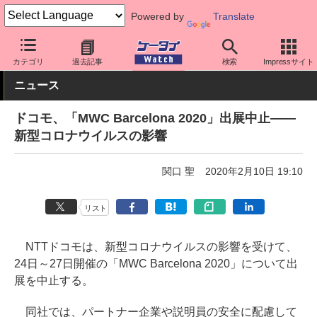
Powered by
Translate
ケータイ Watch
キャリア
ドコモ
キーパーソン
カテゴリ
過去記事
検索
Impressサイト
ニュース
ドコモ、「MWC Barcelona 2020」出展中止――
新型コロナウイルスの影響
関口 聖
2020年2月10日 19:10
リスト
NTTドコモは、新型コロナウイルスの影響を受けて、
24日～27日開催の「MWC Barcelona 2020」について出
展を中止する。
同社では、パートナー企業や説明員の安全に配慮して