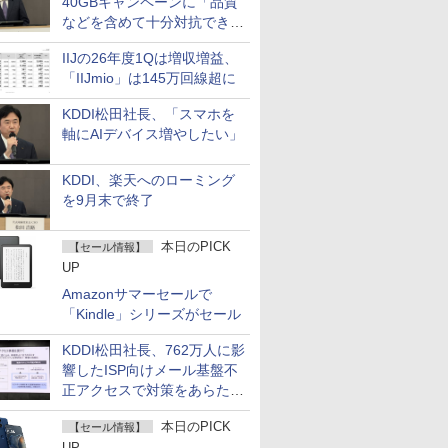
40GBキャンペーンに「品質
などを含めて十分対抗でき
る」
IIJの26年度1Qは増収増益、
「IIJmio」は145万回線超に
KDDI松田社長、「スマホを
軸にAIデバイス増やしたい」
KDDI、楽天へのローミング
を9月末で終了
本日のPICK
【セール情報】
UP
Amazonサマーセールで
「Kindle」シリーズがセール
KDDI松田社長、762万人に影
響したISP向けメール基盤不
正アクセスで対策をあらため
て説明
本日のPICK
【セール情報】
UP