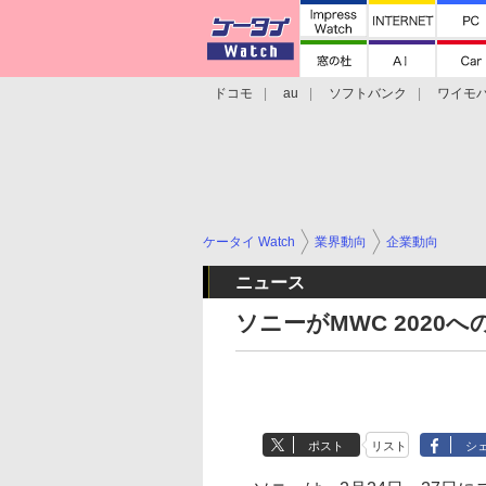
ドコモ
au
ソフトバンク
ワイモ
格安スマホ/SIMフリースマホ
周辺機器/
ケータイ Watch
業界動向
企業動向
ニュース
ソニーがMWC 202
ポスト
リスト
シ