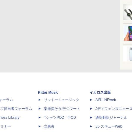
Rittor Music
イカロス出版
dフォーラム
リットーミュージック
AIRLINEweb
ップ担当者フォーラム
楽器探そう!デジマート
Jディフェンスニュー
ness Library
TシャツPOD T-OD
通訳翻訳ジャーナル
セミナー
立東舎
JレスキューWeb