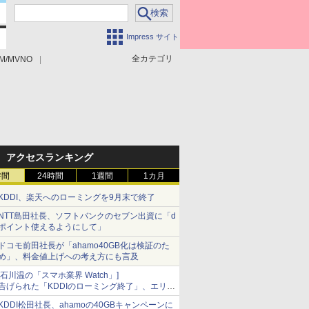
Impress サイト
全カテゴリ
M/MVNO
アクセスランキング
時間
24時間
1週間
1カ月
KDDI、楽天へのローミングを9月末で終了
NTT島田社長、ソフトバンクのセブン出資に「d
ポイント使えるようにして」
ドコモ前田社長が「ahamo40GB化は検証のた
め」、料金値上げへの考え方にも言及
[石川温の「スマホ業界 Watch」]
告げられた「KDDIのローミング終了」、エリア
マップの落とし穴と楽天モバイルの課題
KDDI松田社長、ahamoの40GBキャンペーンに