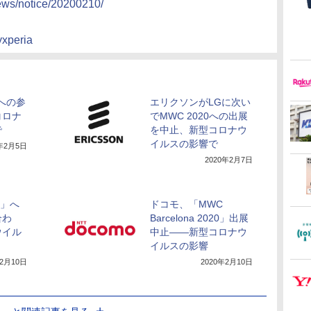
ews/notice/20200210/
yxperia
0への参
エリクソンがLGに次い
コロナ
でMWC 2020への出展
で
を中止、新型コロナウ
イルスの影響で
0年2月5日
2020年2月7日
C」へ
ドコモ、「MWC
合わ
Barcelona 2020」出展
ウイル
中止――新型コロナウ
イルスの影響
年2月10日
2020年2月10日