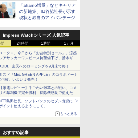
「ahamo増量」などキャリア
の新施策、IIJ谷脇社長が示す
現状と独自のアドバンテージ
Impress Watchシリーズ 人気記事
時間
24時間
1週間
1カ月
ユニクロ、今日から「お盆特別セール」。涼感
シアサッカーワンピース待望値下げ、撥水ギア
ショーツは1990円に
KDDI、楽天へのローミングを9月末で終了
ミスド「Mrs. GREEN APPLE」のコラボドーナ
ツ4種、いよいよ発売！
【家電レビュー】手ごわい雑草との戦い、コメ
リの草刈機で完全勝利 掃除機感覚で使えた
NTT島田社長、ソフトバンクのセブン出資に「d
ポイント使えるようにして」
もっと見る
おすすめ記事