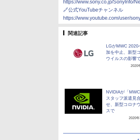
https://www.sony.co.jp/SonyInfo/N
🔗公式YouTubeチャンネル
https://www.youtube.com/user/son
関連記事
LGがMWC 202
加を中止、新型
ウイルスの影響
202
NVIDIAが「MW
スタッフ派遣見
せ、新型コロナ
スで
2020