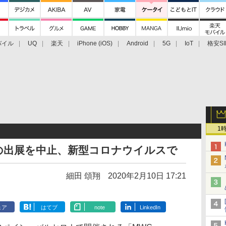
バイル
UQ
楽天
iPhone (iOS)
Android
5G
IoT
格安SI
アクセサリー
業界動向
法人向け
最新技術/その他
1
0への出展を中止、新型コロナウイルスで
細田 頌翔
2020年2月10日 17:21
ェア
はてブ
note
LinkedIn