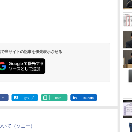
 検索で当サイトの記事を優先表示させる
ェア
はてブ
note
LinkedIn
出展について（ソニー）