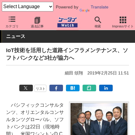
Powered by
Translate
ケータイ Watch
業界動向
企業動向
カテゴリ
過去記事
検索
Impressサイト
ニュース
IoT技術を活用した道路インフラメンテナンス、ソ
フトバンクなど3社が協力へ
細田 頌翔
2019年2月25日 11:51
リスト
パシフィックコンサルタ
ンツ、オリエンタルコンサ
ルタンツグローバル、ソフ
トバンクは22日（現地時
間）、米国ワシントンD.C.