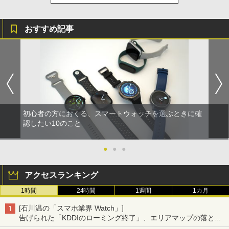
おすすめ記事
初心者の方におくる、スマートウォッチを選ぶときに確
認したい10のこと
●
●
●
アクセスランキング
1時間
24時間
1週間
1カ月
[石川温の「スマホ業界 Watch」]
告げられた「KDDIのローミング終了」、エリアマップの落とし
穴と楽天モバイルの課題