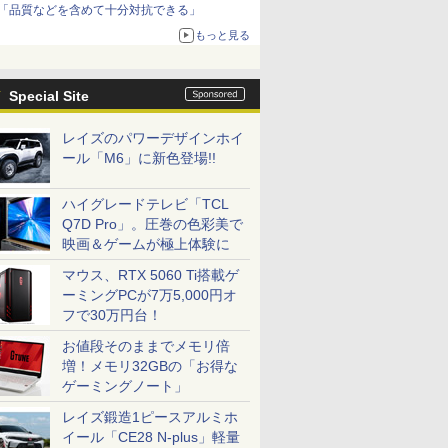
「品質などを含めて十分対抗できる」
もっと見る
Special Site
レイズのパワーデザインホイ
ール「M6」に新色登場!!
ハイグレードテレビ「TCL
Q7D Pro」。圧巻の色彩美で
映画＆ゲームが極上体験に
マウス、RTX 5060 Ti搭載ゲ
ーミングPCが7万5,000円オ
フで30万円台！
お値段そのままでメモリ倍
増！メモリ32GBの「お得な
ゲーミングノート」
レイズ鍛造1ピースアルミホ
イール「CE28 N-plus」軽量