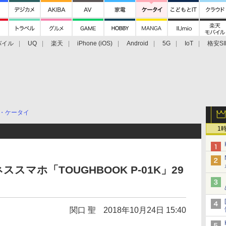
バイル
UQ
楽天
iPhone (iOS)
Android
5G
IoT
格安SI
アクセサリー
業界動向
法人向け
最新技術/その他
・ケータイ
1
マホ「TOUGHBOOK P-01K」29
関口 聖
2018年10月24日 15:40