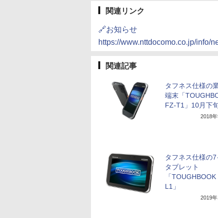
関連リンク
🔗お知らせ
https://www.nttdocomo.co.jp/info/
関連記事
タフネス仕様の
端末「TOUGHB
FZ-T1」10月下
2018
タフネス仕様の7
タブレット
「TOUGHBOOK 
L1」
2019