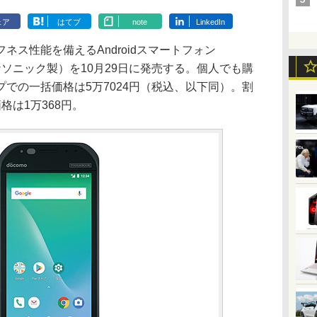
ェア
はてブ
note
LinkedIn
ネス性能を備えるAndroidスマートフォン
（パナソニック製）を10月29日に発売する。個人でも購
での一括価格は5万7024円（税込、以下同）。割
格は1万368円。