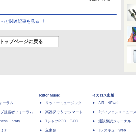
もっと関連記事を見る
トップページに戻る
Rittor Music
イカロス出版
dフォーラム
リットーミュージック
AIRLINEweb
ップ担当者フォーラム
楽器探そう!デジマート
Jディフェンスニュー
ness Library
TシャツPOD T-OD
通訳翻訳ジャーナル
セミナー
立東舎
JレスキューWeb