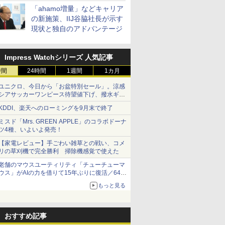
「ahamo増量」などキャリア
の新施策、IIJ谷脇社長が示す
現状と独自のアドバンテージ
Impress Watchシリーズ 人気記事
時間
24時間
1週間
1カ月
ユニクロ、今日から「お盆特別セール」。涼感
シアサッカーワンピース待望値下げ、撥水ギア
ショーツは1990円に
KDDI、楽天へのローミングを9月末で終了
ミスド「Mrs. GREEN APPLE」のコラボドーナ
ツ4種、いよいよ発売！
【家電レビュー】手ごわい雑草との戦い、コメ
リの草刈機で完全勝利 掃除機感覚で使えた
老舗のマウスユーティリティ「チューチューマ
ウス」がAIの力を借りて15年ぶりに復活／64bit
化、Windows 10/11、「Chrome」も走り回
もっと見る
る。復活記念で2026年末まで500円
おすすめ記事