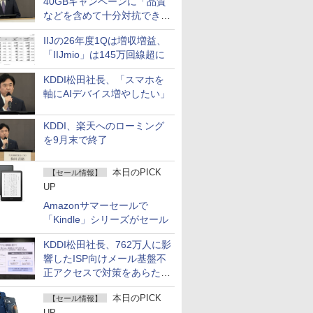
40GBキャンペーンに「品質
などを含めて十分対抗でき
る」
IIJの26年度1Qは増収増益、
「IIJmio」は145万回線超に
KDDI松田社長、「スマホを
軸にAIデバイス増やしたい」
KDDI、楽天へのローミング
を9月末で終了
本日のPICK
【セール情報】
UP
Amazonサマーセールで
「Kindle」シリーズがセール
KDDI松田社長、762万人に影
響したISP向けメール基盤不
正アクセスで対策をあらため
て説明
本日のPICK
【セール情報】
UP