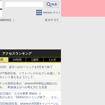
Impress サイト
全カテゴリ
M/MVNO
アクセスランキング
時間
24時間
1週間
1カ月
KDDI、楽天へのローミングを9月末で終了
NTT島田社長、ソフトバンクのセブン出資に「d
ポイント使えるようにして」
ドコモ前田社長が「ahamo40GB化は検証のた
め」、料金値上げへの考え方にも言及
[石川温の「スマホ業界 Watch」]
告げられた「KDDIのローミング終了」、エリア
マップの落とし穴と楽天モバイルの課題
KDDI松田社長、ahamoの40GBキャンペーンに