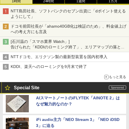
1時間
24時間
1週間
1カ月
NTT島田社長、ソフトバンクのセブン出資に「dポイント使える
ようにして」
ドコモ前田社長が「ahamo40GB化は検証のため」、料金値上げ
への考え方にも言及
[石川温の「スマホ業界 Watch」]
告げられた「KDDIのローミング終了」、エリアマップの落とし
穴と楽天モバイルの課題
NTTドコモ、エリクソン製の最新型装置を国内初導入
KDDI、楽天へのローミングを9月末で終了
もっと見る
Special Site
AIスマートノートのiFLYTEK「AINOTE 2」は
なぜ魅力的なのか？
iFi audio主力「NEO Stream 3」「NEO iDSD
3」に迫る