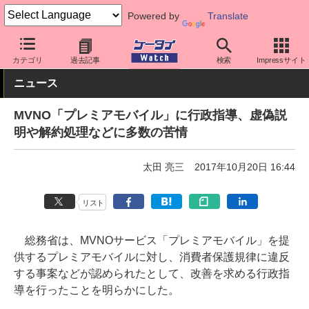
Powered by
Translate
ケータイ Watch
格安スマホ/格安SIM
格安SIM/MVNO
その他
カテゴリ
過去記事
検索
Impressサイト
ニュース
MVNO「プレミアモバイル」に行政指導、虚偽説
明や解約処理などに多数の苦情
太田 亮三
2017年10月20日 16:44
リスト
総務省は、MVNOサービス「プレミアモバイル」を提
供するプレミアモバイルに対し、消費者保護規律に違反
する事案などが認められたとして、改善を求める行政指
導を行ったことを明らかにした。