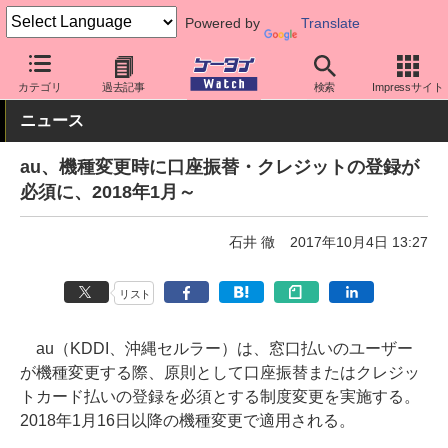
Powered by
Translate
ケータイ Watch
キャリア
au
サポート
カテゴリ
過去記事
検索
Impressサイト
ニュース
au、機種変更時に口座振替・クレジットの登録が
必須に、2018年1月～
石井 徹
2017年10月4日 13:27
リスト
au（KDDI、沖縄セルラー）は、窓口払いのユーザー
が機種変更する際、原則として口座振替またはクレジッ
トカード払いの登録を必須とする制度変更を実施する。
2018年1月16日以降の機種変更で適用される。