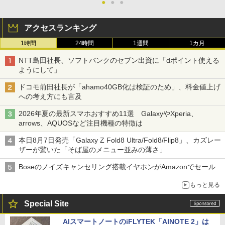
●
●
●
アクセスランキング
1時間
24時間
1週間
1カ月
NTT島田社長、ソフトバンクのセブン出資に「dポイント使える
ようにして」
ドコモ前田社長が「ahamo40GB化は検証のため」、料金値上げ
への考え方にも言及
2026年夏の最新スマホおすすめ11選 GalaxyやXperia、
arrows、AQUOSなど注目機種の特徴は
本日8月7日発売「Galaxy Z Fold8 Ultra/Fold8/Flip8」、カズレー
ザーが驚いた「そば屋のメニュー並みの薄さ」
Boseのノイズキャンセリング搭載イヤホンがAmazonでセール
もっと見る
Special Site
AIスマートノートのiFLYTEK「AINOTE 2」は