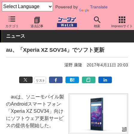
Powered by
Translate
ケータイ Watch
キャリア
au
ソフト更新
カテゴリ
過去記事
検索
Impressサイト
ニュース
au、「Xperia XZ SOV34」でソフト更新
湯野 康隆
2017年4月11日 20:03
リスト
auは、ソニーモバイル製
のAndroidスマートフォン
「Xperia XZ SOV34」向け
にソフトウェア更新サービ
スの提供を開始した。