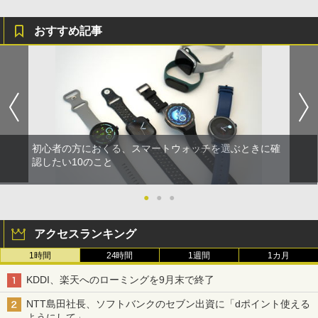
おすすめ記事
初心者の方におくる、スマートウォッチを選ぶときに確
認したい10のこと
●
●
●
アクセスランキング
1時間
24時間
1週間
1カ月
KDDI、楽天へのローミングを9月末で終了
NTT島田社長、ソフトバンクのセブン出資に「dポイント使える
ようにして」