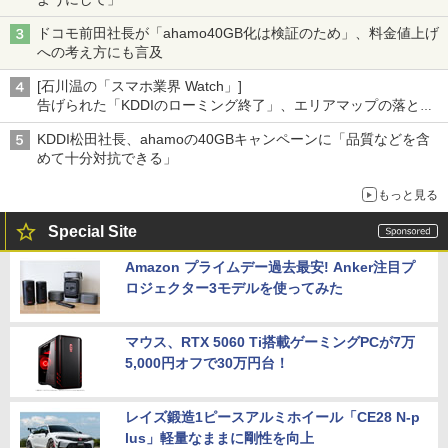
ドコモ前田社長が「ahamo40GB化は検証のため」、料金値上げ
への考え方にも言及
[石川温の「スマホ業界 Watch」]
告げられた「KDDIのローミング終了」、エリアマップの落とし
穴と楽天モバイルの課題
KDDI松田社長、ahamoの40GBキャンペーンに「品質などを含
めて十分対抗できる」
もっと見る
Special Site
Amazon プライムデー過去最安! Anker注目プ
ロジェクター3モデルを使ってみた
マウス、RTX 5060 Ti搭載ゲーミングPCが7万
5,000円オフで30万円台！
レイズ鍛造1ピースアルミホイール「CE28 N-p
lus」軽量なままに剛性を向上