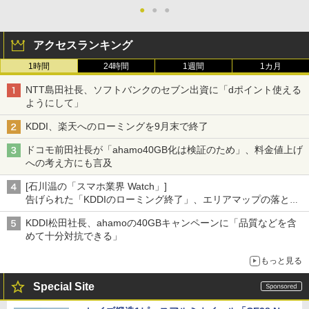
●
●
●
アクセスランキング
1時間
24時間
1週間
1カ月
NTT島田社長、ソフトバンクのセブン出資に「dポイント使える
ようにして」
KDDI、楽天へのローミングを9月末で終了
ドコモ前田社長が「ahamo40GB化は検証のため」、料金値上げ
への考え方にも言及
[石川温の「スマホ業界 Watch」]
告げられた「KDDIのローミング終了」、エリアマップの落とし
穴と楽天モバイルの課題
KDDI松田社長、ahamoの40GBキャンペーンに「品質などを含
めて十分対抗できる」
もっと見る
Special Site