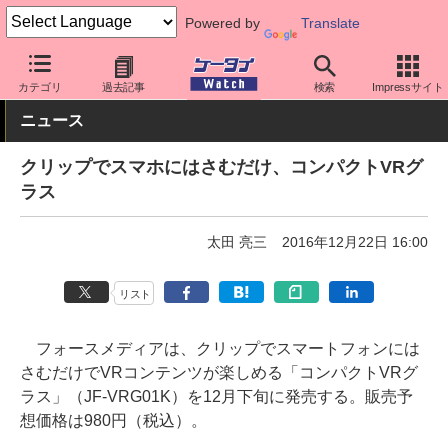
Powered by
Translate
ケータイ Watch
最新技術/その他
VR
カテゴリ
過去記事
検索
Impressサイト
ニュース
クリップでスマホにはさむだけ、コンパクトVRグ
ラス
太田 亮三
2016年12月22日 16:00
リスト
フォースメディアは、クリップでスマートフォンには
さむだけでVRコンテンツが楽しめる「コンパクトVRグ
ラス」（JF-VRG01K）を12月下旬に発売する。販売予
想価格は980円（税込）。