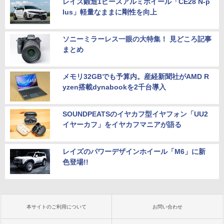
レイズ鍛造1ピースアルミホイール「CE28 N-p
lus」軽量なままに剛性を向上
ソニーミラーレス一眼の大特集！ 見どころ記事
まとめ
メモリ32GBでも予算内。産経新聞社がAMD R
yzen搭載dynabookを2千台導入
SOUNDPEATSのイヤカフ型イヤフォン「UU2
イヤーカフ」をイヤカフマニアが語る
レイズのパワーデザインホイール「M6」に新
色登場!!
本サイトのご利用について
お問い合わせ