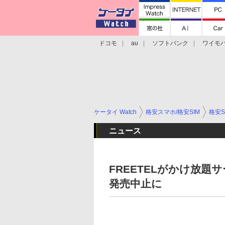
ドコモ
au
ソフトバンク
ワイモ
格安スマホ/SIMフリースマホ
周辺機器/
ケータイ Watch
格安スマホ/格安SIM
格安S
ニュース
FREETELがかけ放題
発売中止に