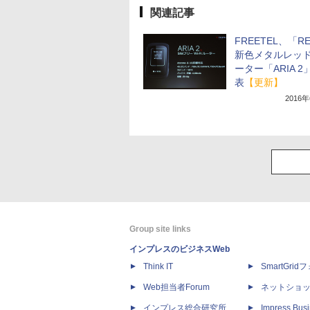
関連記事
FREETEL、「R
新色メタルレッ
ーター「ARIA 2
表
【更新】
2016
Group site links
インプレスのビジネスWeb
Think IT
SmartGri
Web担当者Forum
ネットショ
インプレス総合研究所
Impress Busi