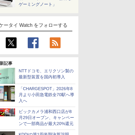
ゲーミングノート」
ケータイ Watch をフォローする
新記事
NTTドコモ、エリクソン製の
最新型装置を国内初導入
「CHARGESPOT」2026年8
月より小田急電鉄全70駅へ導
入へ
ビックカメラ浦和西口店が8
月29日オープン、キャンペー
ンで一部商品が最大20%還元
KDDIの第1四半期決算説明