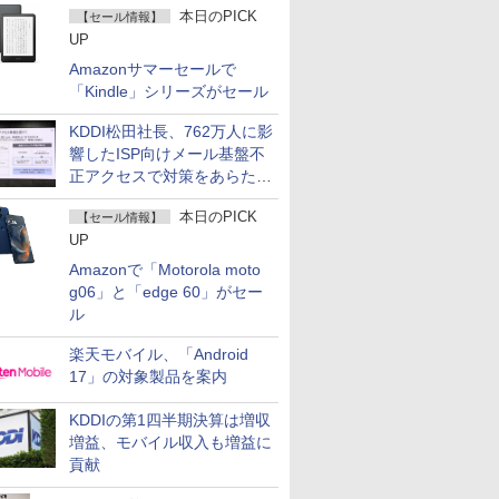
本日のPICK
【セール情報】
UP
Amazonサマーセールで
「Kindle」シリーズがセール
KDDI松田社長、762万人に影
響したISP向けメール基盤不
正アクセスで対策をあらため
て説明
本日のPICK
【セール情報】
UP
Amazonで「Motorola moto
g06」と「edge 60」がセー
ル
楽天モバイル、「Android
17」の対象製品を案内
KDDIの第1四半期決算は増収
増益、モバイル収入も増益に
貢献