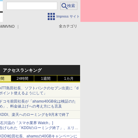
Impress サイト
全カテゴリ
M/MVNO
アクセスランキング
時間
24時間
1週間
1カ月
NTT島田社長、ソフトバンクのセブン出資に「d
ポイント使えるようにして」
ドコモ前田社長が「ahamo40GB化は検証のた
め」、料金値上げへの考え方にも言及
KDDI、楽天へのローミングを9月末で終了
[石川温の「スマホ業界 Watch」]
告げられた「KDDIのローミング終了」、エリア
マップの落とし穴と楽天モバイルの課題
KDDI松田社長、ahamoの40GBキャンペーンに