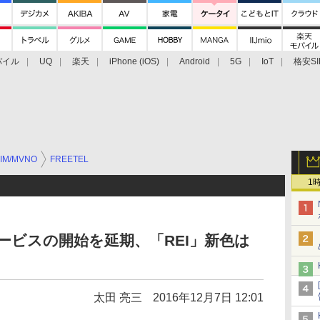
バイル
UQ
楽天
iPhone (iOS)
Android
5G
IoT
格安SI
アクセサリー
業界動向
法人向け
最新技術/その他
IM/MVNO
FREETEL
1
サービスの開始を延期、「REI」新色は
太田 亮三
2016年12月7日 12:01