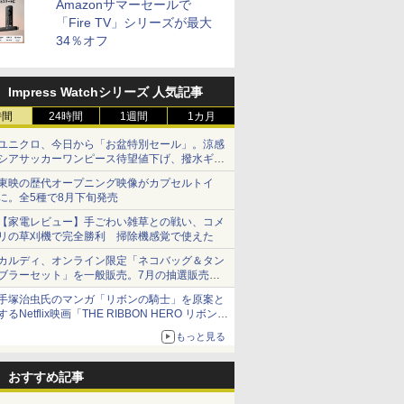
Amazonサマーセールで
「Fire TV」シリーズが最大
34％オフ
Impress Watchシリーズ 人気記事
時間
24時間
1週間
1カ月
ユニクロ、今日から「お盆特別セール」。涼感
シアサッカーワンピース待望値下げ、撥水ギア
ショーツは1990円に
東映の歴代オープニング映像がカプセルトイ
に。全5種で8月下旬発売
【家電レビュー】手ごわい雑草との戦い、コメ
リの草刈機で完全勝利 掃除機感覚で使えた
カルディ、オンライン限定「ネコバッグ＆タン
ブラーセット」を一般販売。7月の抽選販売の
当選無効分
手塚治虫氏のマンガ「リボンの騎士」を原案と
するNetflix映画「THE RIBBON HERO リボンヒ
ーロー」本日配信開始
もっと見る
おすすめ記事