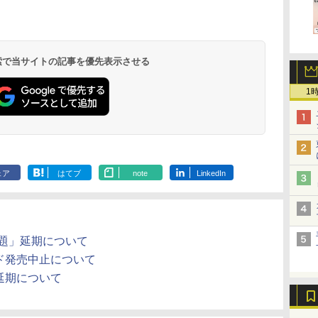
 検索で当サイトの記事を優先表示させる
1
ェア
はてブ
note
LinkedIn
放題」延期について
レッド発売中止について
プ延期について