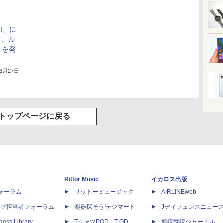
EI」に
ド、ル
」を発
年6月27日
トップページに戻る
Rittor Music
イカロス出版
dフォーラム
リットーミュージック
AIRLINEweb
ップ担当者フォーラム
楽器探そう!デジマート
Jディフェンスニュー
ness Library
TシャツPOD T-OD
通訳翻訳ジャーナル