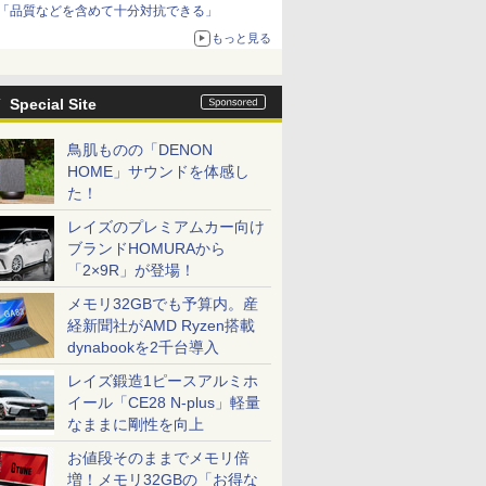
「品質などを含めて十分対抗できる」
もっと見る
Special Site
鳥肌ものの「DENON
HOME」サウンドを体感し
た！
レイズのプレミアムカー向け
ブランドHOMURAから
「2×9R」が登場！
メモリ32GBでも予算内。産
経新聞社がAMD Ryzen搭載
dynabookを2千台導入
レイズ鍛造1ピースアルミホ
イール「CE28 N-plus」軽量
なままに剛性を向上
お値段そのままでメモリ倍
増！メモリ32GBの「お得な