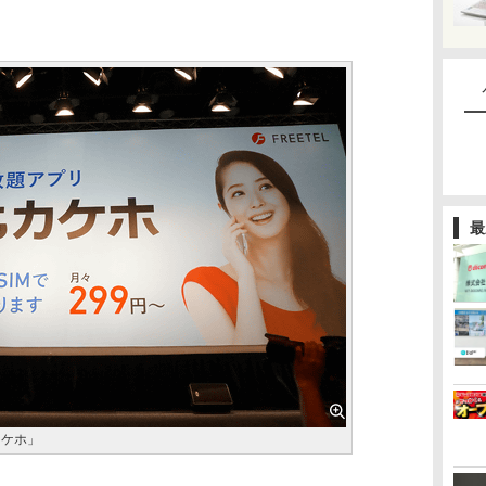
最
カケホ」