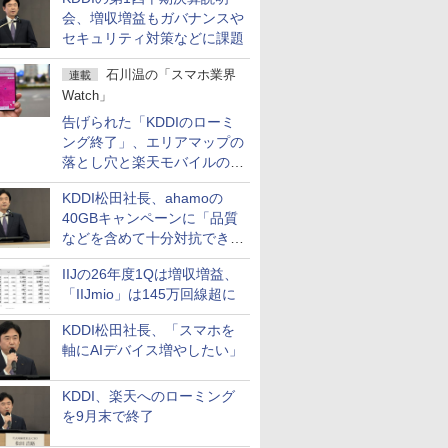
会、増収増益もガバナンスや
セキュリティ対策などに課題
石川温の「スマホ業界
連載
Watch」
告げられた「KDDIのローミ
ング終了」、エリアマップの
落とし穴と楽天モバイルの課
題
KDDI松田社長、ahamoの
40GBキャンペーンに「品質
などを含めて十分対抗でき
る」
IIJの26年度1Qは増収増益、
「IIJmio」は145万回線超に
KDDI松田社長、「スマホを
軸にAIデバイス増やしたい」
KDDI、楽天へのローミング
を9月末で終了