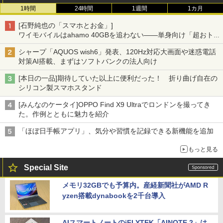
1時間
24時間
1週間
1カ月
[石野純也の「スマホとお金」]
ワイモバイルはahamo 40GBを追わない――単身向け「超おトク
割」の安さと1年限定の注意点
シャープ「AQUOS wish6」発表、120Hz対応大画面や迷惑電話
対策AI搭載、まずはソフトバンクの法人向け
[本日の一品]期待していた以上に便利だった！ 折り曲げ自在の
シリコン製スマホスタンド
[みんなのケータイ]OPPO Find X9 Ultraでロンドンを撮ってき
た。作例とともに魅力を紹介
「ほぼ日手帳アプリ」、気分や習慣を記録できる新機能を追加
もっと見る
Special Site
メモリ32GBでも予算内。産経新聞社がAMD R
yzen搭載dynabookを2千台導入
AIスマートノートのiFLYTEK「AINOTE 2」は