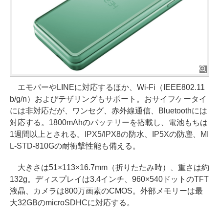
エモパーやLINEに対応するほか、Wi-Fi（IEEE802.11
b/g/n）およびテザリングもサポート。おサイフケータイ
には非対応だが、ワンセグ、赤外線通信、Bluetoothには
対応する。1800mAhのバッテリーを搭載し、電池もちは
1週間以上とされる。IPX5/IPX8の防水、IP5Xの防塵、MI
L-STD-810Gの耐衝撃性能も備える。
大きさは51×113×16.7mm（折りたたみ時）、重さは約
132g。ディスプレイは3.4インチ、960×540ドットのTFT
液晶、カメラは800万画素のCMOS。外部メモリーは最
大32GBのmicroSDHCに対応する。