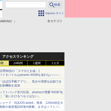
Impress サイト
全カテゴリ
M/MVNO
アクセスランキング
時間
24時間
1週間
1カ月
[石野純也の「スマホとお金」]
ワイモバイルはahamo 40GBを追わない――単
身向け「超おトク割」の安さと1年限定の注意
「ほぼ日手帳アプリ」、気分や習慣を記録でき
点
る新機能を追加
ソフトバンク宮川社長、ahamoの増量“40GB”化
に「追いかけるつもりはない」
シャープ「AQUOS wish6」発表、120Hz対応大
画面や迷惑電話対策AI搭載、まずはソフトバン
クの法人向け