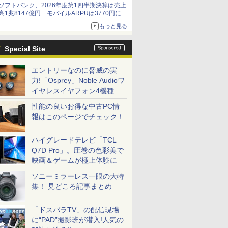
ソフトバンク、2026年度第1四半期決算は売上
高1兆8147億円 モバイルARPUは3770円に上
昇
もっと見る
Special Site
エントリーなのに脅威の実
力!「Osprey」Noble Audioワ
イヤレスイヤフォン4機種を
一気に聴く
性能の良いお得な中古PC情
報はこのページでチェック！
ハイグレードテレビ「TCL
Q7D Pro」。圧巻の色彩美で
映画＆ゲームが極上体験に
ソニーミラーレス一眼の大特
集！ 見どころ記事まとめ
「ドスパラTV」の配信現場
に“PAD”撮影班が潜入!人気の