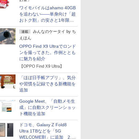
ワイモバイルはahamo 40GB
を追わない――単身向け「超
おトク割」の安さと1年限定
の注意点
みんなのケータイ
by
ち
連載
えほん
OPPO Find X9 Ultraでロンド
ンを撮ってきた。作例ととも
に魅力を紹介
【OPPO Find X9 Ultra】
「ほぼ日手帳アプリ」、気分
や習慣を記録できる新機能を
追加
Google Meet、「自動メモ生
成」に自動スクリーンショッ
ト機能を追加
ドコモ、Galaxy Z Fold8
Ultra 1TBなどを「5G
WELCOME割」に追加 2.2