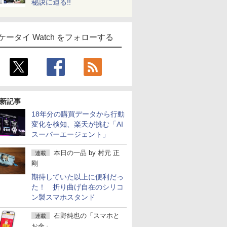
秘訣に迫る!!
ケータイ Watch をフォローする
新記事
18年分の購買データから行動
変化を検知、楽天が挑む「AI
スーパーエージェント」
本日の一品
by
村元 正
連載
剛
期待していた以上に便利だっ
た！ 折り曲げ自在のシリコ
ン製スマホスタンド
石野純也の「スマホと
連載
お金」