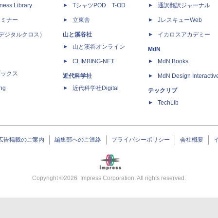
ness Library
TシャツPOD T-OD
通訳翻訳ジャーナル
セミナー
立東舎
JレスキューWeb
 X（デジタルクロス）
山と溪谷社
イカロスアカデミー
山と溪谷オンライン
MdN
CLIMBING-NET
MdN Books
ブックス
近代科学社
MdN Design Interactiv
ing
近代科学社Digital
テックリブ
TechLib
広告掲載のご案内
編集部へのご連絡
プライバシーポリシー
会社概要
Copyright ©
2026
Impress Corporation. All rights reserved.