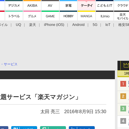
バイル
UQ
楽天
iPhone (iOS)
Android
5G
IoT
格安SI
アクセサリー
業界動向
法人向け
最新技術/その他
リ・サービス
1
放題サービス「楽天マガジン」
太田 亮三
2016年8月9日 15:30