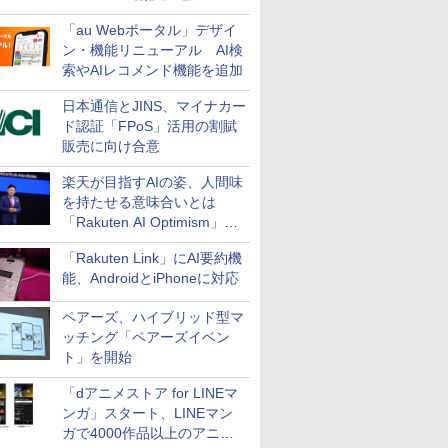
万円引き
「au Webポータル」デザイ
ン・機能リニューアル AI検
索やAIレコメンド機能を追加
日本通信とJINS、マイナカー
ド認証「FPoS」活用の割賦
販売に向け合意
楽天が目指すAIの姿、人間味
を持たせる意味合いとは
「Rakuten AI Optimism」三
木谷氏の基調講演
「Rakuten Link」にAI要約機
能、AndroidとiPhoneに対応
ペアーズ、ハイブリッド型マ
ッチング「ペアーズイベン
ト」を開始
「dアニメストア for LINEマ
ンガ」スタート、LINEマン
ガで4000作品以上のアニメ