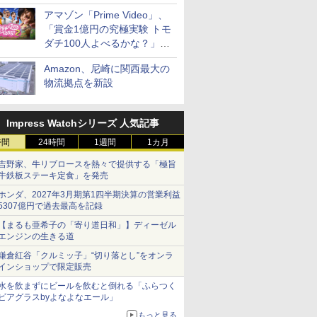
見放題
アマゾン「Prime Video」、
「賞金1億円の究極実験 トモ
ダチ100人よべるかな？」シ
ーズン2の参加者公開
Amazon、尼崎に関西最大の
物流拠点を新設
Impress Watchシリーズ 人気記事
時間
24時間
1週間
1カ月
吉野家、牛リブロースを熱々で提供する「極旨
牛鉄板ステーキ定食」を発売
ホンダ、2027年3月期第1四半期決算の営業利益
5307億円で過去最高を記録
【まるも亜希子の「寄り道日和」】ディーゼル
エンジンの生きる道
鎌倉紅谷「クルミッ子」“切り落とし”をオンラ
インショップで限定販売
水を飲まずにビールを飲むと倒れる「ふらつく
ビアグラスbyよなよなエール」
もっと見る