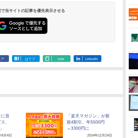
 検索で当サイトの記事を優先表示させる
ェア
はてブ
note
LinkedIn
けに音
「楽天マガジン」が新
ビス、
規4割引、年5500円
c」
→3300円に
6年8月4日
2024年12月24日