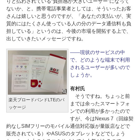
りと払わされている“負担感が大きいユーザー”になって
ないか、と。携帯電話事業者としては、そういったお客
さんは嬉しいと思うのですが、「あなたの支払いが、実
質的にはたくさん使っている人の分のデータ通信料も負
担している」というのは、今後の市場を開拓する上で、
出していきたいメッセージですね。
――現状のサービスの中
で、どのような端末で利用
されるユーザーが多いので
しょうか。
有村氏
そうですね。ちょっと前
楽天ブロードバンドLTEのパ
までは余ったスマートフォ
ッケージ
ンでの利用が多かったので
すが、今はNexus 7（回線契
約なしSIMフリーのモバイル通信対応版が量販店などで
販売されている）やASUSのタブレットなどでしょう