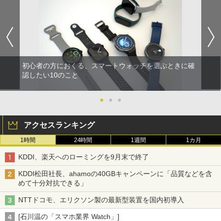
初心者の方におくる、スマートウォッチを選ぶときに確
認したい10のこと
●
●
●
アクセスランキング
1時間
24時間
1週間
1カ月
KDDI、楽天へのローミングを9月末で終了
KDDI松田社長、ahamoの40GBキャンペーンに「品質などを含
めて十分対抗できる」
NTTドコモ、エリクソン製の最新型装置を国内初導入
[石川温の「スマホ業界 Watch」]