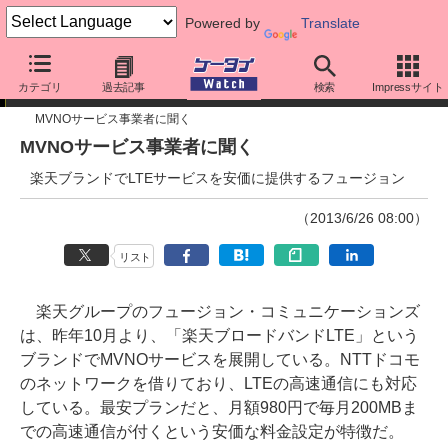
Powered by
Translate
インタビュー
カテゴリ
過去記事
検索
Impressサイト
MVNOサービス事業者に聞く
MVNOサービス事業者に聞く
楽天ブランドでLTEサービスを安価に提供するフュージョン
（2013/6/26 08:00）
リスト
楽天グループのフュージョン・コミュニケーションズ
は、昨年10月より、「楽天ブロードバンドLTE」という
ブランドでMVNOサービスを展開している。NTTドコモ
のネットワークを借りており、LTEの高速通信にも対応
している。最安プランだと、月額980円で毎月200MBま
での高速通信が付くという安価な料金設定が特徴だ。