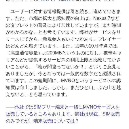
ユーザーに対する情報提供は引き続き、進めていきま
す。ただ、市場の拡大と認知度の向上は、Nexus 7など
のタブレットの普及により加速していますが、まだ時間
がかかるかな、とも考えています。弊社がサービスをリ
リースしてから、新規参入もいくつかあり、プレイヤー
はどんどん増えています。また、去年の10月時点では、
（高速通信容量）月200MBというものに対し、携帯キャ
リアなどが提供するサービスの利用上限と比較して小さ
いことから、「桁が間違ってないか？」というご意見も
ありましたが、今となっては一般的な数字だと認識され
ています。この短期間に、MVNOというサービスへの認
知度は向上しました。しかし、まだひと山、ふた山と越
えないと、とも思っています。
――他社ではSIMフリー端末と一緒にMVNOサービスを
販売しているところもあります。御社は現在、SIM販売
のみですが、端末販売については？