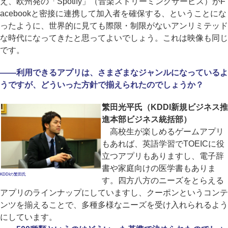
え、欧州発の「Spotify」（音楽ストリーミングサービス）がF
acebookと密接に連携して加入者を確保する、ということにな
ったように、世界的に見ても際限・制限がないアンリミテッド
な時代になってきたと思ってよいでしょう。これは映像も同じ
です。
――利用できるアプリは、さまざまなジャンルになっているよ
うですが、どういった方針で揃えられたのでしょうか？
繁田光平氏（KDDI新規ビジネス推
進本部ビジネス統括部）
高校生が楽しめるゲームアプリ
もあれば、英語学習でTOEICに役
立つアプリもありますし、電子辞
書や家庭向けの医学書もありま
KDDIの繁田氏
す。四方八方のニーズをとらえる
アプリのラインナップにしていますし、クーポンというコンテ
ンツを揃えることで、多種多様なニーズを受け入れられるよう
にしています。