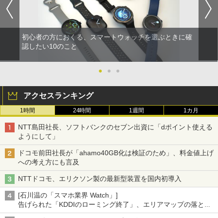
初心者の方におくる、スマートウォッチを選ぶときに確
認したい10のこと
●
●
●
アクセスランキング
1時間
24時間
1週間
1カ月
NTT島田社長、ソフトバンクのセブン出資に「dポイント使える
ようにして」
ドコモ前田社長が「ahamo40GB化は検証のため」、料金値上げ
への考え方にも言及
NTTドコモ、エリクソン製の最新型装置を国内初導入
[石川温の「スマホ業界 Watch」]
告げられた「KDDIのローミング終了」、エリアマップの落とし
穴と楽天モバイルの課題