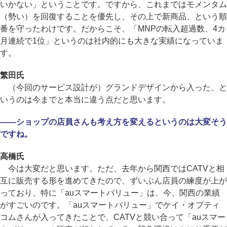
いかない」ということです。ですから、これまではモメンタム
（勢い）を回復することを優先し、その上で新商品、という順
番を守ったわけです。だからこそ、「MNPの転入超過数、4カ
月連続で1位」というのは社内的にも大きな実績になっていま
す。
繁田氏
（今回のサービス設計が）グランドデザインから入った、と
いうのは今までと本当に違う点だと思います。
――ショップの店員さんも考え方を変えるというのは大変そう
ですね。
高橋氏
今は大変だと思います。ただ、去年から関西ではCATVと相
互に販売する形を進めてきたので、ずいぶん店員の練度が上が
っており、特に「auスマートバリュー」は、今、関西の業績
がすごいのです。「auスマートバリュー」でケイ・オプティ
コムさんが入ってきたことで、CATVと競い合って「auスマー