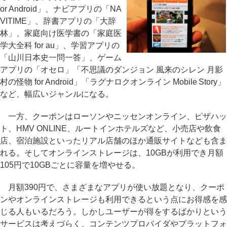
or Android」、ナビアプリの「NA
VITIME」、辞書アプリの「大辞
林」、家庭向け医学書の「家庭医
学大全科 for au」、学習アプリの
「山川日本史一問一答」、ゲーム
アプリの「オセロ」「不思議のダンジョン 風来のシレン 月影
村の怪物 for Android」「ラグナロクオンライン Mobile Story」
など、幅広いジャンルになる。
一方、クーポンはローソンやニッセンオンライン、ピザハッ
ト、HMV ONLINE、ルートインホテルズなど、小売店や飲食
店、宿泊施設といったリアル店舗のほか通販サイトなども含ま
れる。そしてオンラインストレージは、10GBが利用でき月額
105円で10GBごとに容量を増やせる。
月額390円で、さまざまなアプリが使い放題となり、クーポ
ンやオンラインストレージも利用できるという点にお得感を感
じる人もいるだろう。しかしユーザーが得をするばかりという
サービスは考えづらく、コンテンツプロバイダやプラットフォ