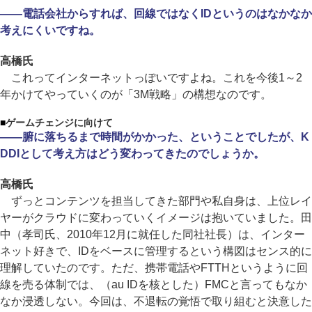
――電話会社からすれば、回線ではなくIDというのはなかなか
考えにくいですね。
高橋氏
これってインターネットっぽいですよね。これを今後1～2
年かけてやっていくのが「3M戦略」の構想なのです。
■
ゲームチェンジに向けて
――腑に落ちるまで時間がかかった、ということでしたが、K
DDIとして考え方はどう変わってきたのでしょうか。
高橋氏
ずっとコンテンツを担当してきた部門や私自身は、上位レイ
ヤーがクラウドに変わっていくイメージは抱いていました。田
中（孝司氏、2010年12月に就任した同社社長）は、インター
ネット好きで、IDをベースに管理するという構図はセンス的に
理解していたのです。ただ、携帯電話やFTTHというように回
線を売る体制では、（au IDを核とした）FMCと言ってもなか
なか浸透しない。今回は、不退転の覚悟で取り組むと決意した