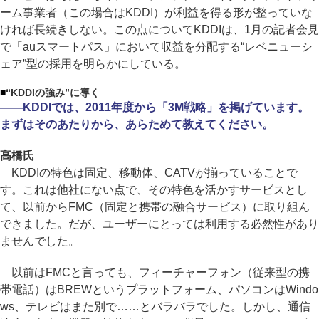
ーム事業者（この場合はKDDI）が利益を得る形が整っていな
ければ長続きしない。この点についてKDDIは、1月の記者会見
で「auスマートパス」において収益を分配する“レベニューシ
ェア”型の採用を明らかにしている。
■
“KDDIの強み”に導く
――KDDIでは、2011年度から「3M戦略」を掲げています。
まずはそのあたりから、あらためて教えてください。
高橋氏
KDDIの特色は固定、移動体、CATVが揃っていることで
す。これは他社にない点で、その特色を活かすサービスとし
て、以前からFMC（固定と携帯の融合サービス）に取り組ん
できました。だが、ユーザーにとっては利用する必然性があり
ませんでした。
以前はFMCと言っても、フィーチャーフォン（従来型の携
帯電話）はBREWというプラットフォーム、パソコンはWindo
ws、テレビはまた別で……とバラバラでした。しかし、通信