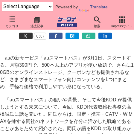
Powered by
Translate
キーパーソン・インタビュー
カテゴリ
過去記事
検索
Impressサイト
月390円で使い放題「auスマートパス」、高橋氏に聞くKDDIの狙い
リスト
auの新サービス「auスマートパス」が3月1日、スタートす
る。月額390円で、500本以上のアプリが使い放題で、さらに1
0GBのオンラインストレージ、クーポンなども提供されるな
ど、さまざまなスマートフォン向けコンテンツを1つにまと
め、手軽な価格で利用しやすい形になっている。
「auスマートパス」の狙いや背景、そして今後KDDIが提供
しようとする未来について、今回、KDDI代表取締役専務の高
橋誠氏に話を聞いた。同氏からは、固定・携帯・CATV・WiM
AXを擁する同社のネットワークを存分に活かした戦略である
ことがあらためて紹介された。同氏が語るKDDIの取り組みか