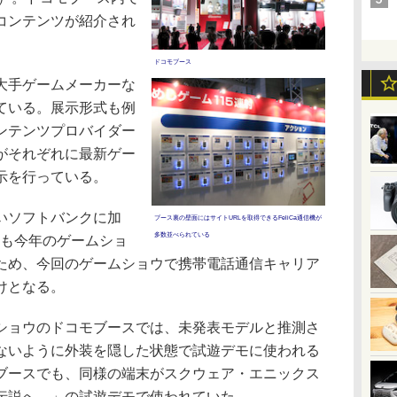
コンテンツが紹介され
ドコモブース
大手ゲームメーカーな
ている。展示形式も例
ンテンツプロバイダー
がそれぞれに最新ゲー
示を行っている。
いソフトバンクに加
ブース裏の壁面にはサイトURLを取得できるFeliCa通信機が
多数並べられている
Iも今年のゲームショ
ため、今回のゲームショウで携帯電話通信キャリア
けとなる。
ョウのドコモブースでは、未発表モデルと推測さ
ないように外装を隠した状態で試遊デモに使われる
ブースでも、同様の端末がスクウェア・エニックス
して伝説へ…」の試遊デモで使われていた。