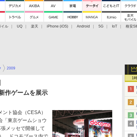
バイル
UQ
楽天
iPhone (iOS)
Android
5G
IoT
格安SI
アクセサリー
業界動向
法人向け
最新技術/その他
ウ
2009
1
】
が新作ゲームを展示
ント協会（CESA）
会「東京ゲームショウ
に幕張メッセで開催して
日）。ドコモブース内で