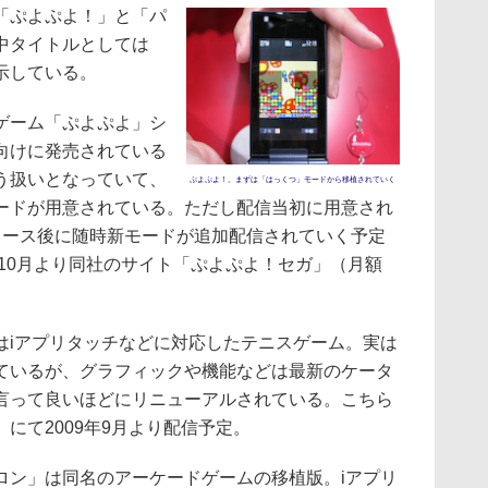
「ぷよぷよ！」と「パ
信中タイトルとしては
示している。
ゲーム「ぷよぷよ」シ
向けに発売されている
う扱いとなっていて、
ぷよぷよ！。まずは「はっくつ」モードから移植されていく
ードが用意されている。ただし配信当初に用意され
リース後に随時新モードが追加配信されていく予定
年10月より同社のサイト「ぷよぷよ！セガ」（月額
」はiアプリタッチなどに対応したテニスゲーム。実は
ているが、グラフィックや機能などは最新のケータ
言って良いほどにリニューアルされている。こちら
にて2009年9月より配信予定。
ン」は同名のアーケードゲームの移植版。iアプリ