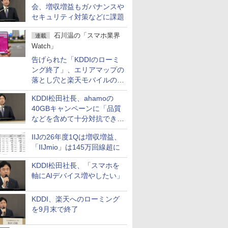
会、増収増益もガバナンスや
セキュリティ対策などに課題
石川温の「スマホ業界
連載
Watch」
告げられた「KDDIのローミ
ング終了」、エリアマップの
落とし穴と楽天モバイルの課
題
KDDI松田社長、ahamoの
40GBキャンペーンに「品質
などを含めて十分対抗でき
る」
IIJの26年度1Qは増収増益、
「IIJmio」は145万回線超に
KDDI松田社長、「スマホを
軸にAIデバイス増やしたい」
KDDI、楽天へのローミング
を9月末で終了