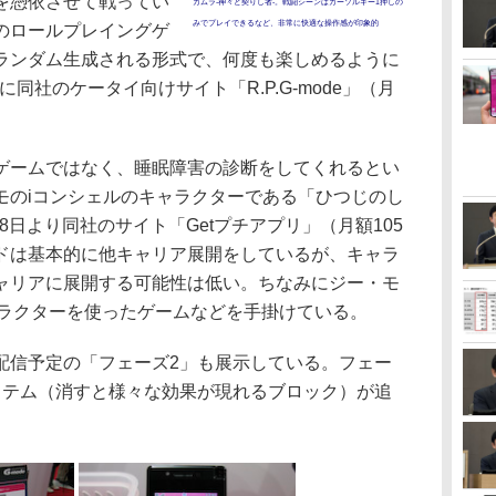
を憑依させて戦ってい
カムラ-神々と契りし者-。戦闘シーンはカーソルキー1押しの
みでプレイできるなど、非常に快適な操作感が印象的
のロールプレイングゲ
ランダム生成される形式で、何度も楽しめるように
に同社のケータイ向けサイト「R.P.G-mode」（月
。
ームではなく、睡眠障害の診断をしてくれるとい
モのiコンシェルのキャラクターである「ひつじのし
28日より同社のサイト「Getプチアプリ」（月額105
ドは基本的に他キャリア展開をしているが、キャラ
ャリアに展開する可能性は低い。ちなみにジー・モ
キャラクターを使ったゲームなどを手掛けている。
近日配信予定の「フェーズ2」も展示している。フェー
イテム（消すと様々な効果が現れるブロック）が追