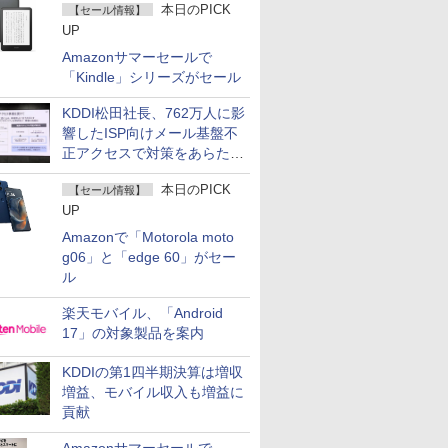
本日のPICK
【セール情報】
UP
Amazonサマーセールで
「Kindle」シリーズがセール
KDDI松田社長、762万人に影
響したISP向けメール基盤不
正アクセスで対策をあらため
て説明
本日のPICK
【セール情報】
UP
Amazonで「Motorola moto
g06」と「edge 60」がセー
ル
楽天モバイル、「Android
17」の対象製品を案内
KDDIの第1四半期決算は増収
増益、モバイル収入も増益に
貢献