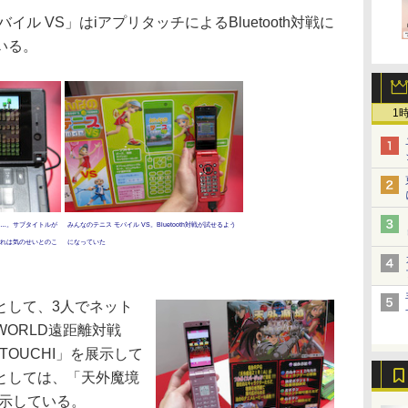
ル VS」はiアプリタッチによるBluetooth対戦に
いる。
1
…。サブタイトルが
みんなのテニス モバイル VS。Bluetooth対戦が試せるよう
れは気のせいとのこ
になっていた
して、3人でネット
ORLD遠距離対戦
OUCHI」を展示して
としては、「天外魔境
」を展示している。