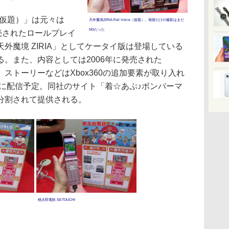
ce（仮題）」は元々は
天外魔境ZIRIA-Full Voice（仮題）。画面だけの撮影はまだ
NGだった
発売されたロールプレイ
外魔境 ZIRIA」としてケータイ版は登場している
。また、内容としては2006年に発売された
て、ストーリーなどはXbox360の追加要素が取り入れ
冬に配信予定。同社のサイト「着☆あぷ♪ボンバーマ
分割されて提供される。
桃太郎電鉄 SETOUCHI