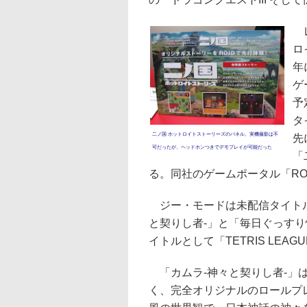
レ
ロ
年
ゲ
予
タ
二ノ国 ホットロイトストーリーズのパネル。実機撮影は不
先
可だったが、ヘッドホンつきでデモプレイが可能だった
「
る。同社のゲームポータル「RO
ジー・モードは未配信タイトル
と契りし者-」と「毎日ぐっす
イトルとして「TETRIS LEA
「カムラ-神々と契りし者-」
く、完全オリジナルのロールプ