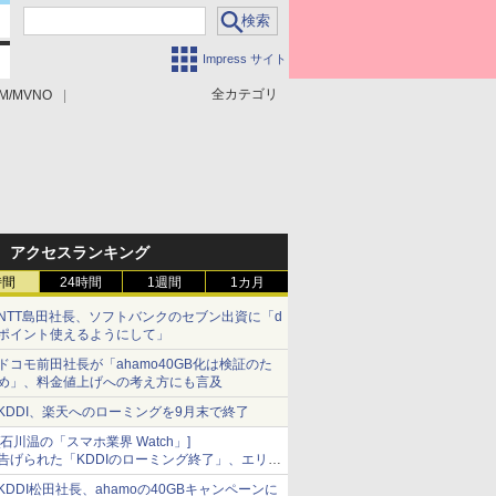
Impress サイト
全カテゴリ
M/MVNO
アクセスランキング
時間
24時間
1週間
1カ月
NTT島田社長、ソフトバンクのセブン出資に「d
ポイント使えるようにして」
ドコモ前田社長が「ahamo40GB化は検証のた
め」、料金値上げへの考え方にも言及
KDDI、楽天へのローミングを9月末で終了
[石川温の「スマホ業界 Watch」]
告げられた「KDDIのローミング終了」、エリア
マップの落とし穴と楽天モバイルの課題
KDDI松田社長、ahamoの40GBキャンペーンに