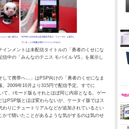
くんと一緒に展示さ
TETRIS LEAGUEは近日配信予定の「フェーズ2」も展示し
ている（この画像は現行バージョンのもの）
インメントは未配信タイトルの「勇者のくせにな
信中の「みんなのテニス モバイル VS」を展示し
して携帯へ…」はPSP向けの「勇者のくせになま
2009年10月より315円で配信予定。すでに
ていて、iモード版もそれとほぼ同じ内容となる。ゲー
どはPSP版とほぼ変わらないが、ケータイ版ではス
代わりにチュートリアルなどが追加されているとい
こかで聴いたことがあるような気がするのは気のせ