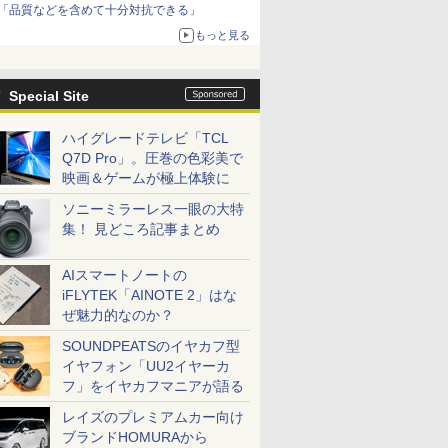
「品質などを含めて十分対抗できる」
もっと見る
Special Site
ハイグレードテレビ「TCL
Q7D Pro」。圧巻の色彩美で
映画＆ゲームが極上体験に
ソニーミラーレス一眼の大特
集！ 見どころ記事まとめ
AIスマートノートの
iFLYTEK「AINOTE 2」はな
ぜ魅力的なのか？
SOUNDPEATSのイヤカフ型
イヤフォン「UU2イヤーカ
フ」をイヤカフマニアが語る
レイズのプレミアムカー向け
ブランドHOMURAから