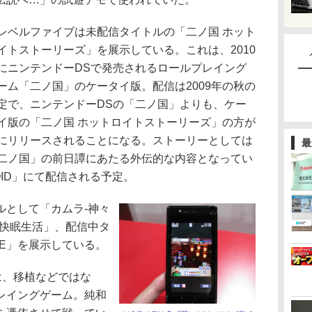
ベルファイブは未配信タイトルの「二ノ国 ホット
イトストーリーズ」を展示している。これは、2010
にニンテンドーDSで発売されるロールプレイング
ーム「二ノ国」のケータイ版。配信は2009年の秋の
定で、ニンテンドーDSの「二ノ国」よりも、ケー
イ版の「二ノ国 ホットロイトストーリーズ」の方が
にリリースされることになる。ストーリーとしては
最
二ノ国」の前日譚にあたる外伝的な内容となってい
ID」にて配信される予定。
として「カムラ-神々
り快眠生活」、配信中タ
GUE」を展示している。
は、移植などではな
レイングゲーム。純和