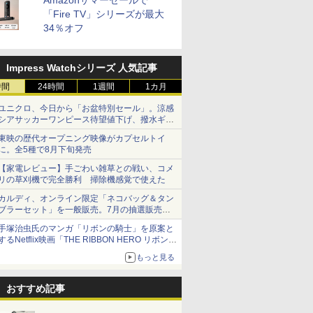
Amazonサマーセールで
「Fire TV」シリーズが最大
34％オフ
Impress Watchシリーズ 人気記事
時間
24時間
1週間
1カ月
ユニクロ、今日から「お盆特別セール」。涼感
シアサッカーワンピース待望値下げ、撥水ギア
ショーツは1990円に
東映の歴代オープニング映像がカプセルトイ
に。全5種で8月下旬発売
【家電レビュー】手ごわい雑草との戦い、コメ
リの草刈機で完全勝利 掃除機感覚で使えた
カルディ、オンライン限定「ネコバッグ＆タン
ブラーセット」を一般販売。7月の抽選販売の
当選無効分
手塚治虫氏のマンガ「リボンの騎士」を原案と
するNetflix映画「THE RIBBON HERO リボンヒ
ーロー」本日配信開始
もっと見る
おすすめ記事