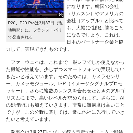
になります。韓国の会社
（サムスン）やアメリカの
会社（アップル）と比べて
P20、P20 Proは3月37日（現
も、大幅に性能は勝ること
地時間）に、フランス・パリ
になるでしょう。これは、
で発表される
日本のパートナー企業と協
力して、実現できたものです。
ファーウェイは、これまで一眼レフでしか使えなかっ
た機能や性能を、少しずつスマートフォンで実現してい
きたいと考えています。そのためには、カメラセンサ
ー、カメラモジュール、ISP（イメージシグナルプロセ
ッサー）、さらに複数のレンズを合わせたときのアルゴ
リズムにまで、高いレベルが求められます。さらに、AI
の処理能力も加えていきます。非常に難易度は高いこと
ですが、この分野に関しては、常に他社に先行していき
たいと考えています。
発表会は3月27日にパリで行う予定です。こうご期待