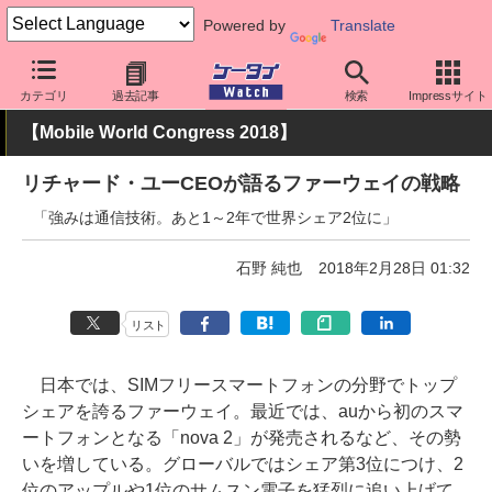
Powered by
Translate
ケータイ Watch
OS
Android
ファーウェイ
カテゴリ
過去記事
検索
Impressサイト
【Mobile World Congress 2018】
リチャード・ユーCEOが語るファーウェイの戦略
「強みは通信技術。あと1～2年で世界シェア2位に」
石野 純也
2018年2月28日 01:32
リスト
日本では、SIMフリースマートフォンの分野でトップ
シェアを誇るファーウェイ。最近では、auから初のスマ
ートフォンとなる「nova 2」が発売されるなど、その勢
いを増している。グローバルではシェア第3位につけ、2
位のアップルや1位のサムスン電子を猛烈に追い上げて