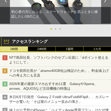
初心者の方におくる、スマートウォッチを選ぶときに確
認したい10のこと
●
●
●
アクセスランキング
1時間
24時間
1週間
1カ月
NTT島田社長、ソフトバンクのセブン出資に「dポイント使える
ようにして」
ドコモ前田社長が「ahamo40GB化は検証のため」、料金値上げ
への考え方にも言及
2026年夏の最新スマホおすすめ11選 GalaxyやXperia、
arrows、AQUOSなど注目機種の特徴は
本日8月7日発売「Galaxy Z Fold8 Ultra/Fold8/Flip8」、カズレー
ザーが驚いた「そば屋のメニュー並みの薄さ」
値上がり予想のiPhoneに「ペイディApple専用プラン」はなぜ便