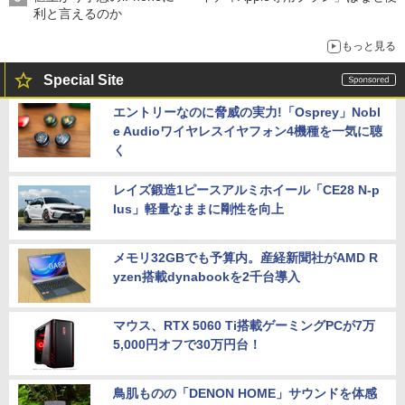
利と言えるのか
もっと見る
Special Site
エントリーなのに脅威の実力!「Osprey」Nobl
e Audioワイヤレスイヤフォン4機種を一気に聴
く
レイズ鍛造1ピースアルミホイール「CE28 N-p
lus」軽量なままに剛性を向上
メモリ32GBでも予算内。産経新聞社がAMD R
yzen搭載dynabookを2千台導入
マウス、RTX 5060 Ti搭載ゲーミングPCが7万
5,000円オフで30万円台！
鳥肌ものの「DENON HOME」サウンドを体感