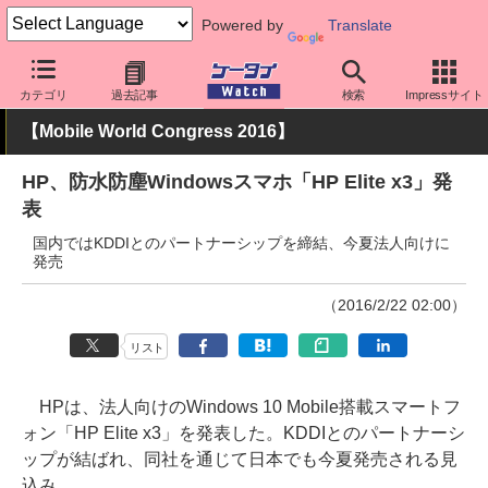
Powered by
Translate
ケータイ Watch
イベント
Mobile World Congress
2016
カテゴリ
過去記事
検索
Impressサイト
【Mobile World Congress 2016】
HP、防水防塵Windowsスマホ「HP Elite x3」発
表
国内ではKDDIとのパートナーシップを締結、今夏法人向けに
発売
（2016/2/22 02:00）
リスト
HPは、法人向けのWindows 10 Mobile搭載スマートフ
ォン「HP Elite x3」を発表した。KDDIとのパートナーシ
ップが結ばれ、同社を通じて日本でも今夏発売される見
込み。