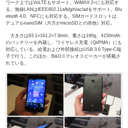
ワーク上ではVoLTEもサポート。WiMAX 2+にも対応す
る。無線LANはIEEE802.11a/b/g/n/ac/adをサポート。Blu
etooth 4.0、NFCにも対応する。SIMカードスロットは、
デュアルnanoSIM（片方がmicroSDとの排他）対応。
大きさは83.1×161.2×7.9mm、重さは190g。4150mAh
のバッテリーを内蔵し、ワイヤレス充電（Qi/PMA）にも
対応している。給電および外部接続はUSB 3.0 Type-C端
子で行う。このほか、B&Oステレオスピーカーが搭載さ
れている。