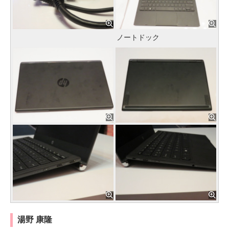
ノートドック
湯野 康隆