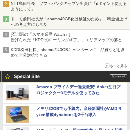
NTT島田社長、ソフトバンクのセブン出資に「dポイント使える
ようにして」
ドコモ前田社長が「ahamo40GB化は検証のため」、料金値上げ
への考え方にも言及
[石川温の「スマホ業界 Watch」]
告げられた「KDDIのローミング終了」、エリアマップの落とし
穴と楽天モバイルの課題
KDDI松田社長、ahamoの40GBキャンペーンに「品質などを含
めて十分対抗できる」
もっと見る
Special Site
Amazon プライムデー過去最安! Anker注目プ
ロジェクター3モデルを使ってみた
メモリ32GBでも予算内。産経新聞社がAMD R
yzen搭載dynabookを2千台導入