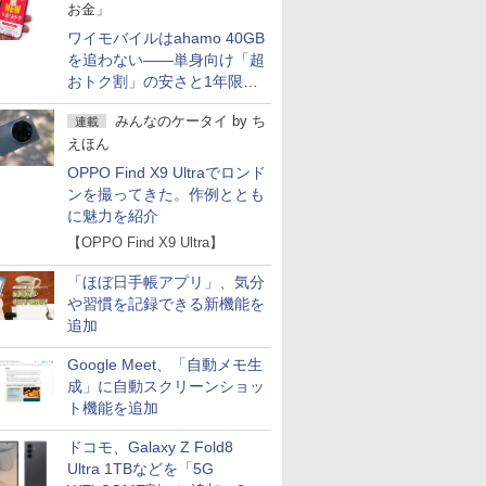
お金」
ワイモバイルはahamo 40GB
を追わない――単身向け「超
おトク割」の安さと1年限定
の注意点
みんなのケータイ
by
ち
連載
えほん
OPPO Find X9 Ultraでロンド
ンを撮ってきた。作例ととも
に魅力を紹介
【OPPO Find X9 Ultra】
「ほぼ日手帳アプリ」、気分
や習慣を記録できる新機能を
追加
Google Meet、「自動メモ生
成」に自動スクリーンショッ
ト機能を追加
ドコモ、Galaxy Z Fold8
Ultra 1TBなどを「5G