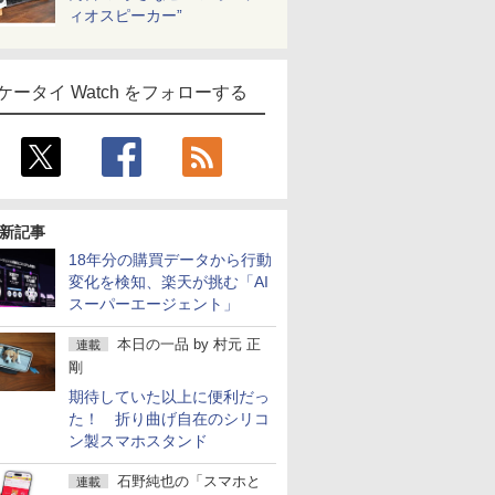
ィオスピーカー”
ケータイ Watch をフォローする
新記事
18年分の購買データから行動
変化を検知、楽天が挑む「AI
スーパーエージェント」
本日の一品
by
村元 正
連載
剛
期待していた以上に便利だっ
た！ 折り曲げ自在のシリコ
ン製スマホスタンド
石野純也の「スマホと
連載