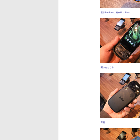
左がPre Plus、右がPixi Plus
開いたところ
背面