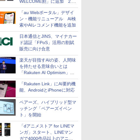
WELCOME割」に追加 2.2
万円引き
「au Webポータル」デザイ
ン・機能リニューアル AI検
索やAIレコメンド機能を追加
日本通信とJINS、マイナカー
ド認証「FPoS」活用の割賦
販売に向け合意
楽天が目指すAIの姿、人間味
を持たせる意味合いとは
「Rakuten AI Optimism」三
木谷氏の基調講演
「Rakuten Link」にAI要約機
能、AndroidとiPhoneに対応
ペアーズ、ハイブリッド型マ
ッチング「ペアーズイベン
ト」を開始
「dアニメストア for LINEマ
ンガ」スタート、LINEマン
ガで4000作品以上のアニメ