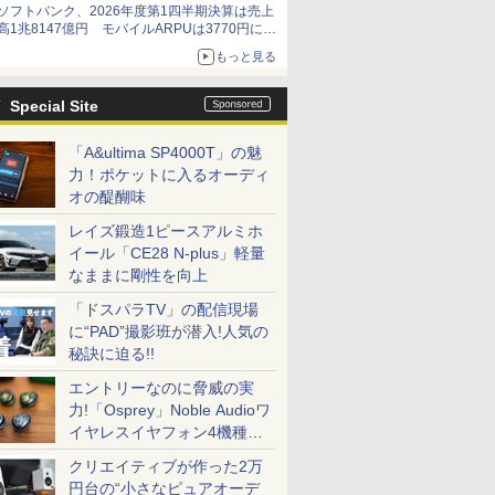
ソフトバンク、2026年度第1四半期決算は売上
高1兆8147億円 モバイルARPUは3770円に上
昇
もっと見る
Special Site
「A&ultima SP4000T」の魅
力！ポケットに入るオーディ
オの醍醐味
レイズ鍛造1ピースアルミホ
イール「CE28 N-plus」軽量
なままに剛性を向上
「ドスパラTV」の配信現場
に“PAD”撮影班が潜入!人気の
秘訣に迫る!!
エントリーなのに脅威の実
力!「Osprey」Noble Audioワ
イヤレスイヤフォン4機種を
一気に聴く
クリエイティブが作った2万
円台の“小さなピュアオーデ