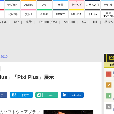
バイル
UQ
楽天
iPhone (iOS)
Android
5G
IoT
格安SI
アクセサリー
業界動向
法人向け
最新技術/その他
2010
1
0】
lus」「Pixi Plus」展示
ェア
はてブ
note
LinkedIn
発のソフトウェアプラッ