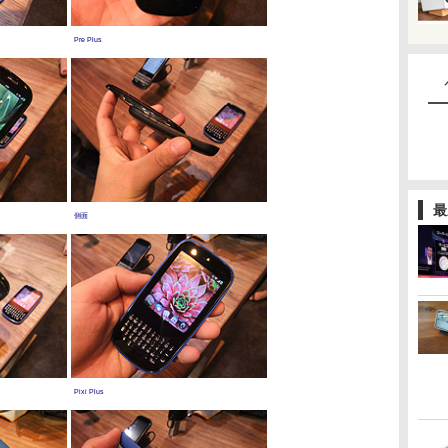
Pre Plus
最
側面
Pixi Plus