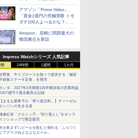
見放題
アマゾン「Prime Video」、
「賞金1億円の究極実験 トモ
ダチ100人よべるかな？」シ
ーズン2の参加者公開
Amazon、尼崎に関西最大の
物流拠点を新設
Impress Watchシリーズ 人気記事
時間
24時間
1週間
1カ月
吉野家、牛リブロースを熱々で提供する「極旨
牛鉄板ステーキ定食」を発売
ホンダ、2027年3月期第1四半期決算の営業利益
5307億円で過去最高を記録
【まるも亜希子の「寄り道日和」】ディーゼル
エンジンの生きる道
鎌倉紅谷「クルミッ子」“切り落とし”をオンラ
インショップで限定販売
水を飲まずにビールを飲むと倒れる「ふらつく
ビアグラスbyよなよなエール」