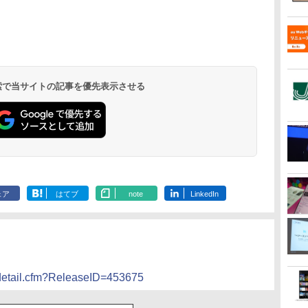
 検索で当サイトの記事を優先表示させる
ェア
はてブ
note
LinkedIn
sedetail.cfm?ReleaseID=453675