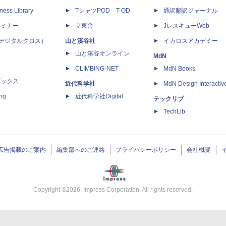
ness Library
TシャツPOD T-OD
通訳翻訳ジャーナル
セミナー
立東舎
JレスキューWeb
 X（デジタルクロス）
山と溪谷社
イカロスアカデミー
山と溪谷オンライン
MdN
CLIMBING-NET
MdN Books
ブックス
近代科学社
MdN Design Interactiv
ing
近代科学社Digital
テックリブ
TechLib
広告掲載のご案内
編集部へのご連絡
プライバシーポリシー
会社概要
Copyright ©
2026
Impress Corporation. All rights reserved.