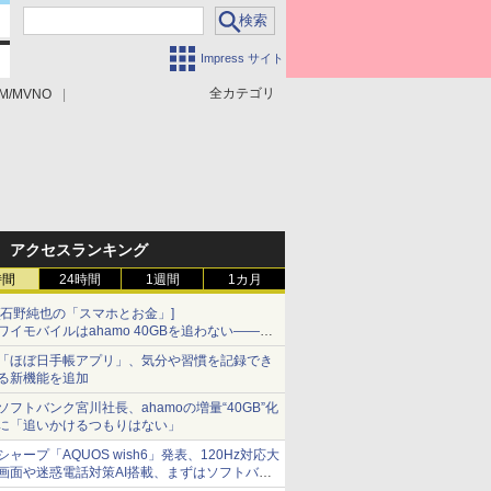
Impress サイト
全カテゴリ
M/MVNO
アクセスランキング
時間
24時間
1週間
1カ月
[石野純也の「スマホとお金」]
ワイモバイルはahamo 40GBを追わない――単
身向け「超おトク割」の安さと1年限定の注意
「ほぼ日手帳アプリ」、気分や習慣を記録でき
点
る新機能を追加
ソフトバンク宮川社長、ahamoの増量“40GB”化
に「追いかけるつもりはない」
シャープ「AQUOS wish6」発表、120Hz対応大
画面や迷惑電話対策AI搭載、まずはソフトバン
クの法人向け