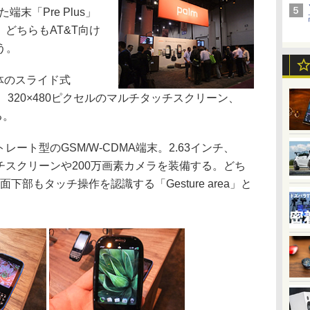
末「Pre Plus」
る。どちらもAT&T向け
う。
筐体のスライド式
ンチ、320×480ピクセルのマルチタッチスクリーン、
る。
トレート型のGSM/W-CDMA端末。2.63インチ、
ッチスクリーンや200万画素カメラを装備する。どち
下部もタッチ操作を認識する「Gesture area」と