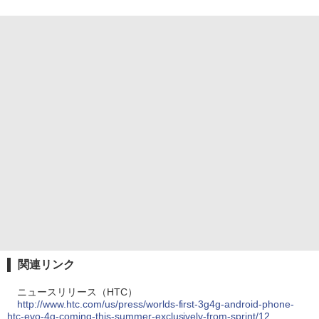
関連リンク
ニュースリリース（HTC）
http://www.htc.com/us/press/worlds-first-3g4g-android-phone-
htc-evo-4g-coming-this-summer-exclusively-from-sprint/12