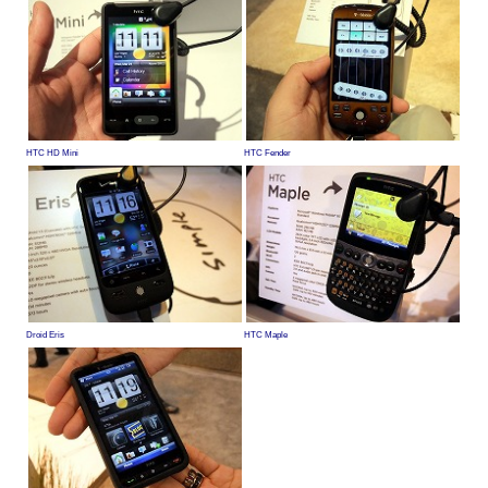
HTC HD Mini
HTC Fender
Droid Eris
HTC Maple