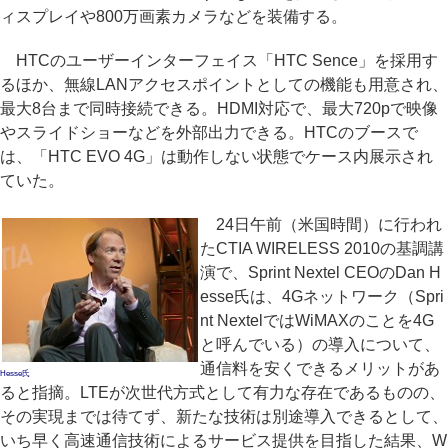
ィスプレイや800万画素カメラなどを装備する。
HTCのユーザーインターフェイス「HTC Sence」を採用す
るほか、無線LANアクセスポイントとしての機能も用意され、
最大8台まで同時接続できる。HDMI対応で、最大720pで映像
やスライドショーなどを外部出力できる。HTCのブースで
は、「HTC EVO 4G」は動作しない状態でケース内展示され
ていた。
24日午前（米国時間）に行われ
たCTIA WIRELESS 2010の基調講
演で、Sprint Nextel CEOのDan H
esse氏は、4Gネットワーク（Spri
nt NextelではWiMAXのことを4G
と呼んでいる）の導入について、
通信料を安くできるメリットがあ
Hesse氏
ると指摘。LTEが次世代方式として有力な存在であるものの、
その実現までは待てず、新たな技術は別途導入できるとして、
いち早く高速通信技術によるサービス提供を目指した結果、W