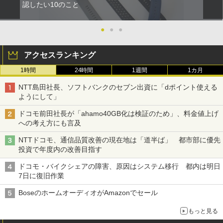
認したい10のこと
●
●
●
アクセスランキング
1時間
24時間
1週間
1カ月
NTT島田社長、ソフトバンクのセブン出資に「dポイント使える
ようにして」
ドコモ前田社長が「ahamo40GB化は検証のため」、料金値上げ
への考え方にも言及
NTTドコモ、通信品質改善の現在地は「道半ば」 都市部に優先
投資で年度内の改善目指す
ドコモ・バイクシェアの障害、原因はシステム移行 都内は明日
7日に復旧作業
BoseのホームオーディオがAmazonでセール
もっと見る