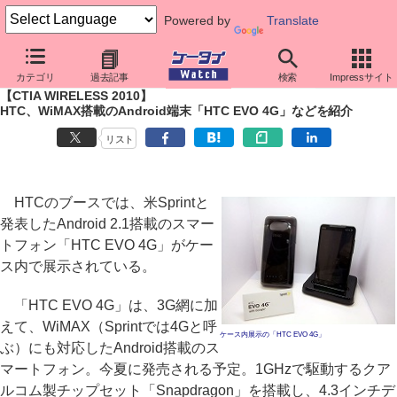
Powered by
Translate
ケータイ Watch
イベント
CTIA Wireless
2010
カテゴリ
過去記事
検索
Impressサイト
【CTIA WIRELESS 2010】
HTC、WiMAX搭載のAndroid端末「HTC EVO 4G」などを紹介
リスト
HTCのブースでは、米Sprintと
発表したAndroid 2.1搭載のスマー
トフォン「HTC EVO 4G」がケー
ス内で展示されている。
「HTC EVO 4G」は、3G網に加
えて、WiMAX（Sprintでは4Gと呼
ケース内展示の「HTC EVO 4G」
ぶ）にも対応したAndroid搭載のス
マートフォン。今夏に発売される予定。1GHzで駆動するクア
ルコム製チップセット「Snapdragon」を搭載し、4.3インチデ