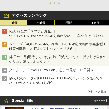
●
●
●
アクセスランキング
1時間
24時間
1週間
1カ月
[石野純也の「スマホとお金」]
ワイモバイルはahamo 40GBを追わない――単身向け「超おトク
割」の安さと1年限定の注意点
シャープ「AQUOS wish6」発表、120Hz対応大画面や迷惑電話
対策AI搭載、まずはソフトバンクの法人向け
[本日の一品]期待していた以上に便利だった！ 折り曲げ自在の
シリコン製スマホスタンド
グーグル、「Pixel 11 Pro Fold」をチラ見せ 13日発表
[みんなのケータイ]OPPO Find X9 Ultraでロンドンを撮ってき
た。作例とともに魅力を紹介
もっと見る
Special Site