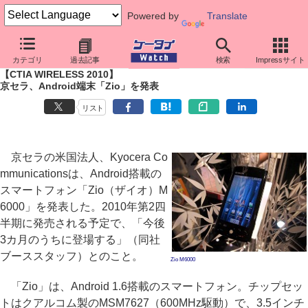
Powered by
Translate
ケータイ Watch
イベント
CTIA Wireless
2010
カテゴリ
過去記事
検索
Impressサイト
【CTIA WIRELESS 2010】
京セラ、Android端末「Zio」を発表
リスト
京セラの米国法人、Kyocera Co
mmunicationsは、Android搭載の
スマートフォン「Zio（ザイオ）M
6000」を発表した。2010年第2四
半期に発売される予定で、「今後
3カ月のうちに登場する」（同社
ブーススタッフ）とのこと。
Zio M6000
「Zio」は、Android 1.6搭載のスマートフォン。チップセッ
トはクアルコム製のMSM7627（600MHz駆動）で、3.5インチ