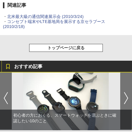
関連記事
・
北米最大級の通信関連展示会
(2010/3/24)
・
コンセプト端末やLTE基地局を展示する京セラブース
(2010/2/18)
トップページに戻る
おすすめ記事
初心者の方におくる、スマートウォッチを選ぶときに確
認したい10のこと