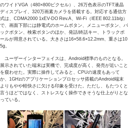
のワイドVGA（480×800ピクセル）、26万色表示のTFT液晶
ディスプレイ、320万画素カメラを搭載する。対応する通信方
式は、CDMA2000 1xEV-DO Rev.A、Wi-Fi（IEEE 802.11b/g）
で、画面下部には静電式のホームボタン、メニューボタン、バ
ックボタン、検索ボタンのほか、発話/終話キー、トラックボ
ールが用意されている。大きさは16×58.6×12.2mm、重さは10
5g。
ユーザーインターフェイスは、Android標準のものとなる。
展示されていた端末は実機で、完成度が高く、発売が近いこと
を窺わせた。実際に操作してみると、CPUの速度もあって
か、1GHzのアプリケーションプロセッサ搭載のAndroid端末
よりもやや軽快さに欠ける印象を受けた。ただし、もたつくと
言うほどではなく、ストレスなく操作できそうな仕上がりとな
っている。