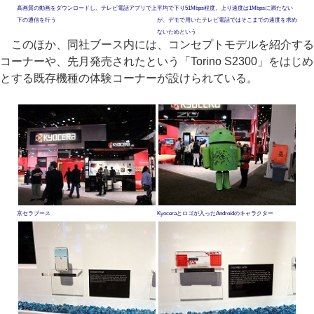
高画質の動画をダウンロードし、テレビ電話アプリで上
平均で下り51Mbps程度。上り速度は1Mbpsに満たない
下の通信を行う
が、デモで用いたテレビ電話ではそこまでの速度を求め
ないためという
このほか、同社ブース内には、コンセプトモデルを紹介する
コーナーや、先月発売されたという「Torino S2300」をはじめ
とする既存機種の体験コーナーが設けられている。
京セラブース
Kyoceraとロゴが入ったAndroidのキャラクター