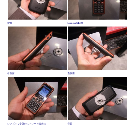
背面
Domino S1310
右側面
左側面
シンプルで小型のストレート端末だ
背面