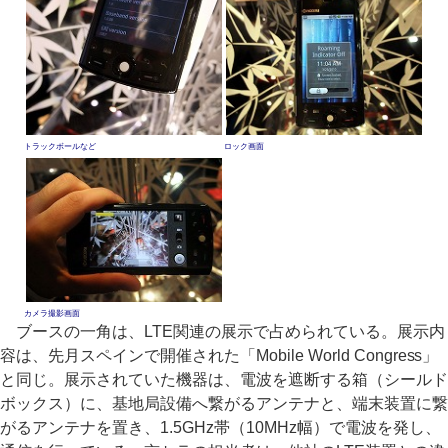
トラックボールなど
ロック画面
カメラ撮影画面
ブースの一角は、LTE関連の展示で占められている。展示内
容は、先月スペインで開催された「Mobile World Congress」
と同じ。展示されていた機器は、電波を遮断する箱（シールド
ボックス）に、基地局設備へ繋がるアンテナと、端末装置に繋
がるアンテナを置き、1.5GHz帯（10MHz幅）で電波を発し、