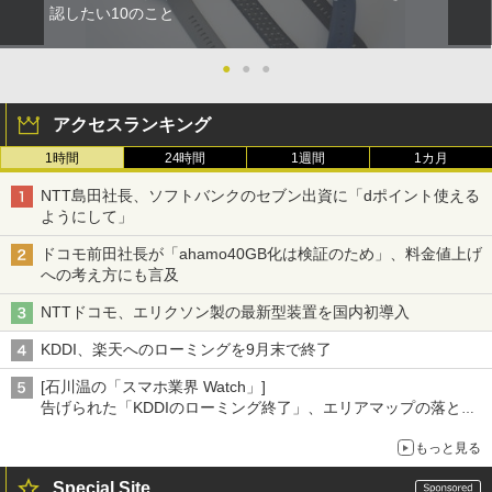
認したい10のこと
●
●
●
アクセスランキング
1時間
24時間
1週間
1カ月
NTT島田社長、ソフトバンクのセブン出資に「dポイント使える
ようにして」
ドコモ前田社長が「ahamo40GB化は検証のため」、料金値上げ
への考え方にも言及
NTTドコモ、エリクソン製の最新型装置を国内初導入
KDDI、楽天へのローミングを9月末で終了
[石川温の「スマホ業界 Watch」]
告げられた「KDDIのローミング終了」、エリアマップの落とし
穴と楽天モバイルの課題
もっと見る
Special Site