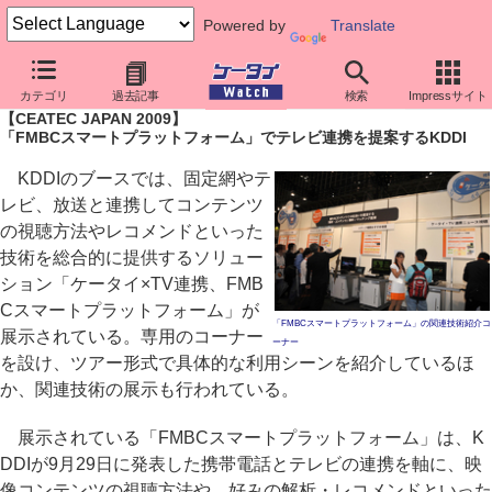
Powered by
Translate
ケータイ Watch
イベント
CEATEC JAPAN
2009
カテゴリ
過去記事
検索
Impressサイト
【CEATEC JAPAN 2009】
「FMBCスマートプラットフォーム」でテレビ連携を提案するKDDI
KDDIのブースでは、固定網やテ
レビ、放送と連携してコンテンツ
の視聴方法やレコメンドといった
技術を総合的に提供するソリュー
ション「ケータイ×TV連携、FMB
Cスマートプラットフォーム」が
「FMBCスマートプラットフォーム」の関連技術紹介コ
展示されている。専用のコーナー
ーナー
を設け、ツアー形式で具体的な利用シーンを紹介しているほ
か、関連技術の展示も行われている。
展示されている「FMBCスマートプラットフォーム」は、K
DDIが9月29日に発表した携帯電話とテレビの連携を軸に、映
像コンテンツの視聴方法や、好みの解析・レコメンドといった