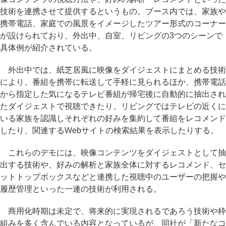
技術を連携させて提供するというもの。ブース内では、家族や
携帯電話、家庭での風景をイメージしたツアー形式のコーナー
が設けられており、外出中、自室、リビングの3つのシーンで
具体例が紹介されている。
外出中では、紙芝居風に映像をダイジェストにまとめる技術
により、番組を携帯に転送して手軽に見られるほか、携帯電話
から指定した気になるテレビ番組が帰宅後に自動的に抽出され
たダイジェストで視聴できたり、リビングではテレビの近くに
いる家族を認識しそれぞれの好みを集約して番組をレコメンド
したり、関連するWebサイトの検索結果を表示したりする。
これらのデモには、映像コンテンツをダイジェストとして抽
出する技術や、好みの解析と家族全体に対するレコメンド、セ
ットトップボックスなどと連携した視聴中のユーザーの把握や
履歴管理といった一連の技術が利用される。
商用化時期は未定で、将来的に実現されるであろう技術や枠
組みを多く含んでいる内容となっているが、同社が「新たなコ