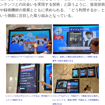
ンテンツとの出会いを実現する技術」と謳うように、放送技術
や録画機材の発展とともに求められる、「どう利用するか」と
いう側面に注目した取り組みとなっている。
ツアー形式のコーナーでは3つのシーンを紹介
朝なら、録画した番組を紙芝居形式にして携帯に転送、
素早く内容を確認できる
レコメンドされた中からチェックすれば、帰宅後ダイジ
リビングではテレビ（写真左下）で家族の好みを集約し
ェストで確認できる
たレコメンドも。家族の携帯（写真右上）の利用履歴も
反映される