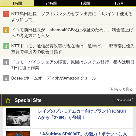
1時間
24時間
1週間
1カ月
NTT島田社長、ソフトバンクのセブン出資に「dポイント使える
ようにして」
ドコモ前田社長が「ahamo40GB化は検証のため」、料金値上げ
への考え方にも言及
NTTドコモ、通信品質改善の現在地は「道半ば」 都市部に優先
投資で年度内の改善目指す
ドコモ・バイクシェアの障害、原因はシステム移行 都内は明日
7日に復旧作業
BoseのホームオーディオがAmazonでセール
もっと見る
Special Site
レイズのプレミアムカー向けブランドHOMUR
Aから「2×9R」が登場！
「A&ultima SP4000T」の魅力！ポケットに入