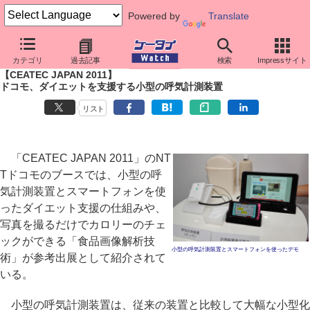
Powered by
Translate
ケータイ Watch
イベント
CEATEC JAPAN
2011
カテゴリ
過去記事
検索
Impressサイト
【CEATEC JAPAN 2011】
ドコモ、ダイエットを支援する小型の呼気計測装置
リスト
「CEATEC JAPAN 2011」のNT
Tドコモのブースでは、小型の呼
気計測装置とスマートフォンを使
ったダイエット支援の仕組みや、
写真を撮るだけでカロリーのチェ
ックができる「食品画像解析技
小型の呼気計測装置とスマートフォンを使ったデモ
術」が参考出展として紹介されて
いる。
小型の呼気計測装置は、従来の装置と比較して大幅な小型化